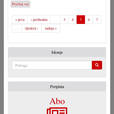
Pročitaj već
o
Skraćenja
ćedu
bolno
« prva
‹ prethodna
…
3
4
5
6
7
pogoditi
…
sljedeća ›
zadnja »
gradišćanskohrvatske
zajednicu
Iskanje
Pretraga
Pretplata
Abo