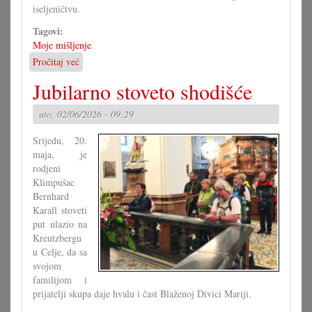
iseljeničtvu.
Tagovi:
Moje mišljenje
Pročitaj već
o
Je
Jubilarno stoveto shodišće
li
zaista
uto, 02/06/2026 - 09:29
znamo
ča
Srijedu, 20.
kanimo?
maja, je
rodjeni
Klimpušac
Bernhard
Karall stoveti
put ulazio na
Kreutzbergu
u Celje, da sa
svojom
familijom i
prijatelji skupa daje hvalu i čast Blaženoj Divici Mariji.