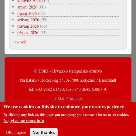
kolovoz 2026
(15)
srpanj 2026
(60)
lipanj 2026
(62)
svibanj 2026
(93)
travanj 2026
(63)
ožujak 2026
(73)
>> već
© HŠtD - Hrvatsko štamparsko društvo
Na hataru / Hotterweg 54, A-7000 Željezno / Eisenstadt
tel: +43 2682 61470; fax: +43 2682 63057-9;
E-Mail / Kontakt
We use cookies on this site to enhance your user experience
By clicking any link on this page you are giving your consent for us to set cookies.
No, give me more info
OK, I agree
No, thanks