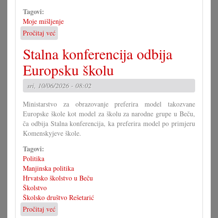
Tagovi:
Moje mišljenje
Pročitaj već
o
Komenskyjeva
Stalna konferencija odbija
škola
je
Europsku školu
europska
škola
sri, 10/06/2026 - 08:02
Ministarstvo za obrazovanje preferira model takozvane
Europske škole kot model za školu za narodne grupe u Beču,
ča odbija Stalna konferencija, ka preferira model po primjeru
Komenskyjeve škole.
Tagovi:
Politika
Manjinska politika
Hrvatsko školstvo u Beču
Školstvo
Školsko društvo Rešetarić
Pročitaj već
o