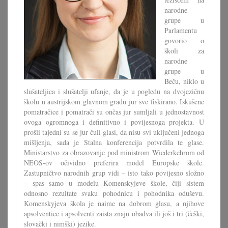
narodne
grupe u
Parlamentu
govorio o
školi za
narodne
grupe u
Beču, niklo u
slušateljica i slušatelji ufanje, da je u pogledu na dvojezičnu
školu u austrijskom glavnom gradu jur sve fiskirano. Iskušene
pomatračice i pomatrači su ončas jur sumljali u jednostavnost
ovoga ogromnoga i definitivno i povijesnoga projekta. U
prošli tajedni su se jur čuli glasi, da nisu svi uključeni jednoga
mišljenja, sada je Stalna konferencija potvrdila te glase.
Ministarstvo za obrazovanje pod ministrom Wiederkehrom od
NEOS-ov očividno preferira model Europske škole.
Zastupničtvo narodnih grup vidi – isto tako povijesno složno
– spas samo u modelu Komenskyjeve škole, čiji sistem
odnosno rezultate svaku pohodnicu i pohodnika oduševu.
Komenskyjeva škola je naime na dobrom glasu, a njihove
apsolventice i apsolventi zaista znaju obadva ili još i tri (češki,
slovački i nimški) jezike.