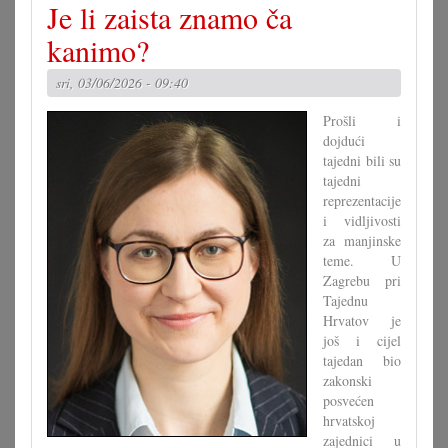
Je li zaista znamo ča
ljet
dvojezična
kanimo?
sridnja/glavna
škola
sri, 03/06/2026 - 09:40
VB
Prošli i
dojdući
tajedni bili su
tajedni
reprezentacije
i vidljivosti
za manjinske
teme. U
Zagrebu pri
Tajednu
Hrvatov je
još i cijel
tajedan bio
zakonski
posvećen
hrvatskoj
zajednici u