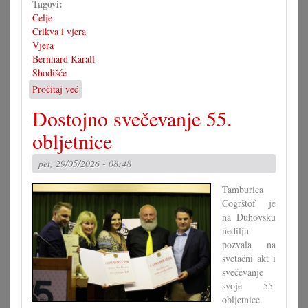
Tagovi:
Celje
Crikva i vjera
Vjera
Bernhard Karall
Shodišće
Pročitaj već
o
Jubilarno
Dostojno svečevanje 55.
stoveto
shodišće
obljetnice
pet, 29/05/2026 - 08:48
Tamburica
Cogrštof je
na Duhovsku
nedilju
pozvala na
svetačni akt i
svečevanje
svoje 55.
obljetnice