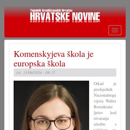
Skoči
na
glavni
sadržaj
Toggle
navigati
Komenskyjeva škola je
europska škola
čet, 11/06/2026 - 08:15
Otkad je
predsjednik
Nacionalnoga
vijeća Walter
Rosenkranz
ljetos kod
otvaranja
izložbe s
težišćem na