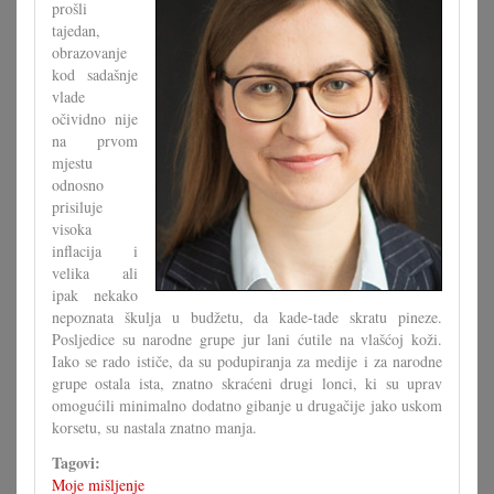
prošli
tajedan,
obrazovanje
kod sadašnje
vlade
očividno nije
na prvom
mjestu
odnosno
prisiluje
visoka
inflacija i
velika ali
ipak nekako
nepoznata škulja u budžetu, da kade-tade skratu pineze.
Posljedice su narodne grupe jur lani ćutile na vlašćoj koži.
Iako se rado ističe, da su podupiranja za medije i za narodne
grupe ostala ista, znatno skraćeni drugi lonci, ki su uprav
omogućili minimalno dodatno gibanje u drugačije jako uskom
korsetu, su nastala znatno manja.
Tagovi:
Moje mišljenje