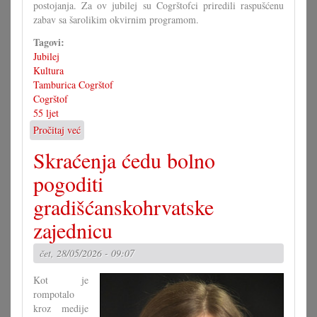
postojanja. Za ov jubilej su Cogrštofci priredili raspušćenu
zabav sa šarolikim okvirnim programom.
Tagovi:
Jubilej
Kultura
Tamburica Cogrštof
Cogrštof
55 ljet
Pročitaj već
o
Dostojno
Skraćenja ćedu bolno
svečevanje
55.
pogoditi
obljetnice
gradišćanskohrvatske
zajednicu
čet, 28/05/2026 - 09:07
Kot je
rompotalo
kroz medije