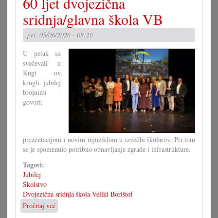
60 ljet dvojezična
vrte
sridnja/glavna škola VB
pet, 05/06/2026 - 08:26
U petak su
svečevali u
Kugi ov
krugli jubilej
brojnimi
govori,
prezentacijom i novim mjuziklom u izvedbi školarov. Pri tom
se je spomenulo potribno obnavljanje zgrade i infrastrukture.
Tagovi:
Jubilej
Školstvo
Dvojezična sridnja škola Veliki Borištof
Pročitaj već
o
60