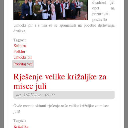
dvadeset ljet
opet na
pozornicu
postavilo
Umočki pir i s tim su se spomenuli na početke djelovanja
društva.
Tagovi:
Kultura
Folklor
Umočki pir
Pročitaj već
o
Jubilarna
Rješenje velike križaljke za
predstava
umočkoga
misec juli
pira
pet, 31/07/2026 - 09:00
Ovde morete skinuti rješenje naše velike križaljke za misec
juli!
Tagovi:
Križaljka