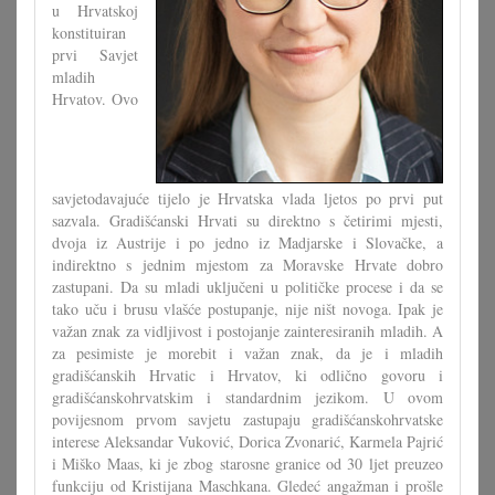
u Hrvatskoj
konstituiran
prvi Savjet
mladih
Hrvatov. Ovo
savjetodavajuće tijelo je Hrvatska vlada ljetos po prvi put
sazvala. Gradišćanski Hrvati su direktno s četirimi mjesti,
dvoja iz Austrije i po jedno iz Madjarske i Slovačke, a
indirektno s jednim mjestom za Moravske Hrvate dobro
zastupani. Da su mladi uključeni u političke procese i da se
tako uču i brusu vlašće postupanje, nije ništ novoga. Ipak je
važan znak za vidljivost i postojanje zainteresiranih mladih. A
za pesimiste je morebit i važan znak, da je i mladih
gradišćanskih Hrvatic i Hrvatov, ki odlično govoru i
gradišćanskohrvatskim i standardnim jezikom. U ovom
povijesnom prvom savjetu zastupaju gradišćanskohrvatske
interese Aleksandar Vuković, Dorica Zvonarić, Karmela Pajrić
i Miško Maas, ki je zbog starosne granice od 30 ljet preuzeo
funkciju od Kristijana Maschkana. Gledeć angažman i prošle