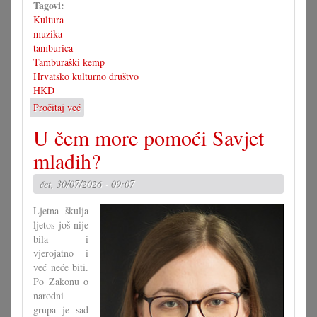
Tagovi:
Kultura
muzika
tamburica
Tamburaški kemp
Hrvatsko kulturno društvo
HKD
Pročitaj već
o
3.
U čem more pomoći Savjet
tamburaški
kemp
mladih?
s
koncertom
čet, 30/07/2026 - 09:07
u
Pagu
Ljetna škulja
ljetos još nije
bila i
vjerojatno i
već neće biti.
Po Zakonu o
narodni
grupa je sad