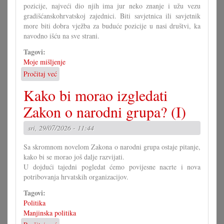
pozicije, najveći dio njih ima jur neko znanje i užu vezu
gradišćanskohrvatskoj zajednici. Biti savjetnica ili savjetnik
more biti dobra vježba za buduće pozicije u nasi društvi, ka
navodno išću na sve strani.
Tagovi:
Moje mišljenje
Pročitaj već
o
U
Kako bi morao izgledati
čem
more
Zakon o narodni grupa? (I)
pomoći
Savjet
sri, 29/07/2026 - 11:44
mladih?
Sa skromnom novelom Zakona o narodni grupa ostaje pitanje,
kako bi se morao još dalje razvijati.
U dojdući tajedni pogledat ćemo povijesne nacrte i nova
potribovanja hrvatskih organizacijov.
Tagovi:
Politika
Manjinska politika