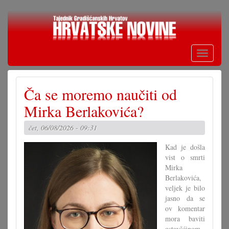
Skoči
na
glavni
sadržaj
Toggle
navigati
Ča se moremo naučiti od
Mirka Berlakovića?
čet, 06/08/2026 - 09:31
Kad je došla
vist o smrti
Mirka
Berlakovića,
veljek je bilo
jasno da se
ov komentar
mora baviti
ostavšćinom