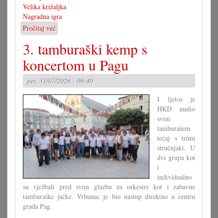
Velika križaljka
Nagradna igra
Pročitaj već
o
Rješenje
3. tamburaški kemp s
velike
križaljke
koncertom u Pagu
za
misec
pet, 31/07/2026 - 08:40
juli
I ljetos je
HKD nudio
svim
tamburašem
tečaj s trimi
stručnjaki. U
dvi grupa kot
i
individualno
su vježbali pred svim glazbu za orkestre kot i zabavne
tamburaške jačke. Vrhunac je bio nastup direktno u centru
grada Pag.