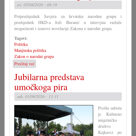
od
sri, 05/08/2026 - 08:18
Mirka
Berlakovića?
Potpredsjednik Savjeta za hrvatsku narodnu grupu i
predsjednik HKD-a Joži Buranić u intervjuu razlaže
mogućnosti i izazove novelacije Zakona o narodni grupa.
Tagovi:
Politika
Manjinska politika
Zakon o narodni grupa
Pročitaj već
o
Kako
Jubilarna predstava
bi
morao
umočkoga pira
izgledati
Zakon
sub, 01/08/2026 - 13:31
o
narodni
Prošlu subotu
grupa?
je Kulturno
(II)
umjetničko
društvo
Kajkavci po