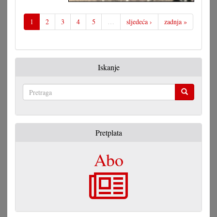
Vegetativno
razmnožavanje
1
2
3
4
5
…
sljedeća ›
zadnja »
Iskanje
Pretraga
Pretplata
Abo