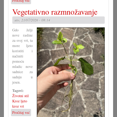
Pročitaj već
o
Kako
Vegetativno razmnožavanje
bi
morao
uto, 21/07/2026 - 08:14
izgledati
Zakon
Gdo želji
o
nove rasline
narodni
za svoj vrt, ta
grupa?
more ljeto
(I)
koristiti i
načiniti
pomoću
mladic nove
sadnice za
sadnju u
jesen.
Tagovi:
Životni stil
Kroz ljeto
kroz vrt
Pročitaj već
o