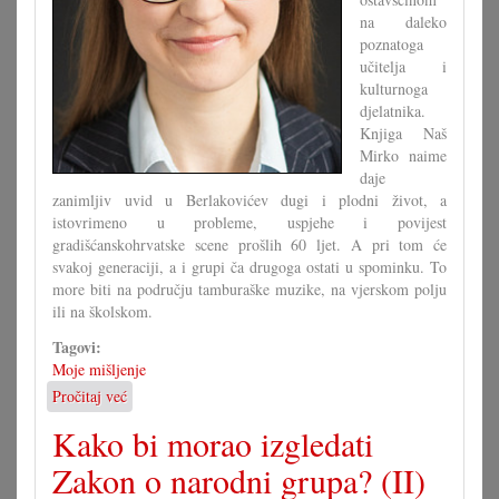
na daleko
poznatoga
učitelja i
kulturnoga
djelatnika.
Knjiga Naš
Mirko naime
daje
zanimljiv uvid u Berlakovićev dugi i plodni život, a
istovrimeno u probleme, uspjehe i povijest
gradišćanskohrvatske scene prošlih 60 ljet. A pri tom će
svakoj generaciji, a i grupi ča drugoga ostati u spominku. To
more biti na području tamburaške muzike, na vjerskom polju
ili na školskom.
Tagovi:
Moje mišljenje
Pročitaj već
o
Ča
Kako bi morao izgledati
se
moremo
Zakon o narodni grupa? (II)
naučiti