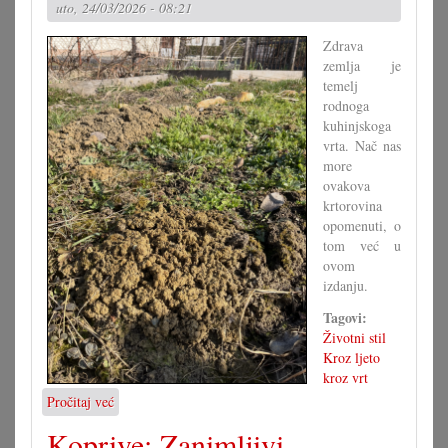
uto, 24/03/2026 - 08:21
Zdrava
zemlja je
temelj
rodnoga
kuhinjskoga
vrta. Nač nas
more
ovakova
krtorovina
opomenuti, o
tom već u
ovom
izdanju.
Tagovi:
Životni stil
Kroz ljeto
kroz vrt
Pročitaj već
o
Zač
Koprive: Zanimljivi
nam