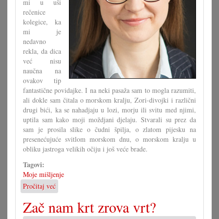
mi u uši
rečenice
kolegice, ka
mi je
nedavno
rekla, da dica
već nisu
naučna na
ovakov tip
fantastične povidajke. I na neki pasaža sam to mogla razumiti,
ali dokle sam čitala o morskom kralju, Zori-divojki i različni
drugi bići, ka se nahadjaju u lozi, morju ili svitu med njimi,
uptila sam kako moji moždjani djelaju. Stvarali su prez da
sam je prosila slike o čudni špilja, o zlatom pijesku na
presenećujuće svitlom morskom dnu, o morskom kralju u
obliku jastroga velikih očiju i još veće brade.
Tagovi:
Moje mišljenje
Pročitaj već
o
Kako
Zač nam krt zrova vrt?
naučiti
čitati?