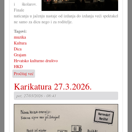
i školarov.
Finale
naticanja u jačenju nastaje od izdanja do izdanja veći spektakel
ne samo za dicu nego i za roditelje.
Tagovi:
muzika
Kultura
Dica
Grajam
Hrvatsko kulturno društvo
HKD
Pročitaj već
o
Gala
Karikatura 27.3.2026.
večerom
završen
pet, 27/03/2026 - 08:41
Grajam
2026.