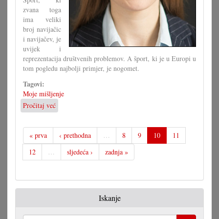
zvana toga
ima veliki
broj navijačic
i navijačev, je
uvijek i
reprezentacija društvenih problemov. A šport, ki je u Europi u
tom pogledu najbolji primjer, je nogomet.
Tagovi:
Moje mišljenje
Pročitaj već
o
Nogomet:
Zrcalo
društvenih
« prva
‹ prethodna
…
8
9
10
11
problemov
12
…
sljedeća ›
zadnja »
Iskanje