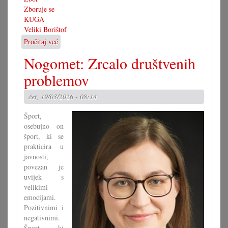
Zboruje se
KUGA
Veliki Borištof
Pročitaj već
o
Zborovalo
Nogomet: Zrcalo društvenih
se
je
problemov
s
djelaonicom
čet, 19/03/2026 - 08:14
i
koncertom
Šport,
osebujno on
šport, ki se
prakticira u
javnosti,
povezan je
uvijek s
velikimi
emocijami.
Pozitivnimi i
negativnimi.
Šport, ki