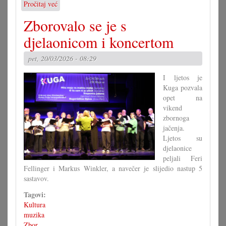
Pročitaj već
o
Koprive:
Zborovalo se je s
Zanimljivi
instrumenti,
djelaonicom i koncertom
zanimljivi
ljudi
pet, 20/03/2026 - 08:29
I ljetos je
Kuga pozvala
opet na
vikend
zbornoga
jačenja.
Ljetos su
djelaonice
peljali Feri
Fellinger i Markus Winkler, a navečer je slijedio nastup 5
sastavov.
Tagovi:
Kultura
muzika
Zbor