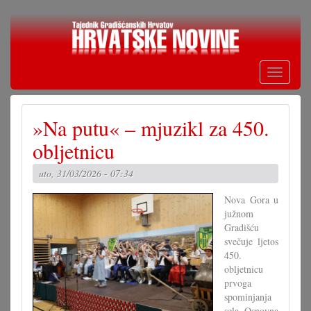
Skoči
na
glavni
sadržaj
Toggle
navigati
»Na putu« – mjuzikl za 450.
obljetnicu
uto, 31/03/2026 - 07:34
Nova Gora u
južnom
Gradišću
svečuje ljetos
450.
obljetnicu
prvoga
spominjanja
sela. Osnovna