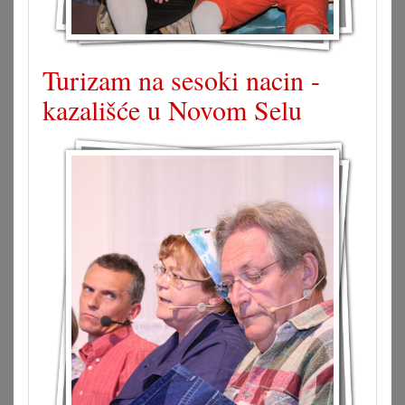
Turizam na sesoki nacin -
kazališće u Novom Selu