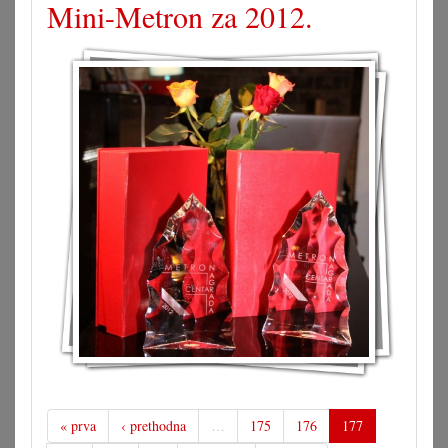
Mini-Metron za 2012.
« prva
‹ prethodna
…
175
176
177