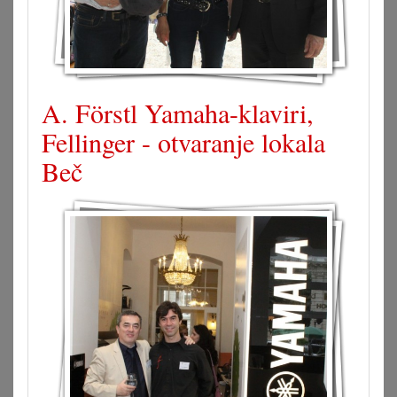
A. Förstl Yamaha-klaviri,
Fellinger - otvaranje lokala
Beč