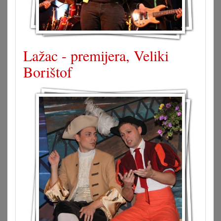
Lažac - premijera, Veliki
Borištof