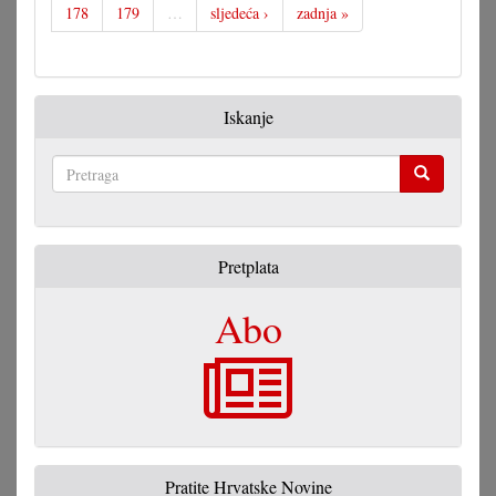
178
179
…
sljedeća ›
zadnja »
Iskanje
Pretraga
Pretplata
Abo
Pratite Hrvatske Novine