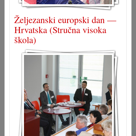
Željezanski europski dan —
Hrvatska (Stručna visoka
škola)