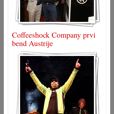
Coffeeshock Company prvi
bend Austrije