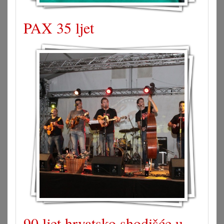
PAX 35 ljet
90 ljet hrvatsko shodišće u