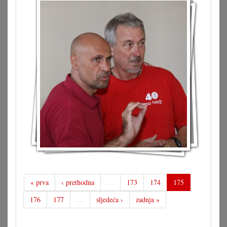
« prva
‹ prethodna
…
173
174
175
176
177
…
sljedeća ›
zadnja »