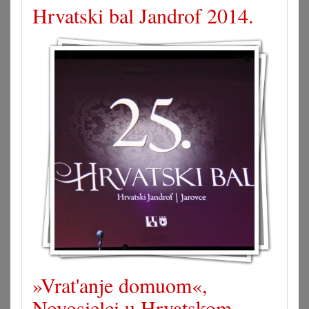
Hrvatski bal Jandrof 2014.
»Vrat'anje domuom«,
Novosielci u Hrvatskom