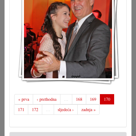
« prva
‹ prethodna
…
168
169
170
171
172
…
sljedeća ›
zadnja »