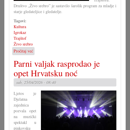
Društvo „Živo srebro” je sastavilo šarolik program za mladje i
starje gledateljice i gledatelje.
Tagovi:
Kultura
Igrokaz
Trajštof
Živo srebro
Pročitaj već
o
Uspješna
Parni valjak rasprodao je
»Šara
pozornica«
opet Hrvatsku noć
u
Trajštofu
sub, 25/04/2026 - 08:40
Ljetos je
Djelatna
zajednica
pozvala opet
na muzički
spektakl u
pinkovsku