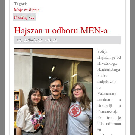
Tagovi:
Moje mišljenje
Pročitaj već
o
Paradoks
Hajszan u odboru MEN-a
poznatih
sel
sri, 22/04/2026 - 10:28
Sofija
Hajszan je od
Hrvatskoga
akademskoga
kluba
sudjelovala
na
Vazmenom
seminaru u
Bretoniji u
Francuskoj.
Pri tom je
bila odibrana
za