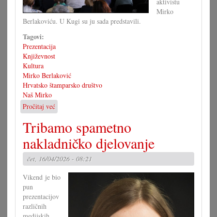
aktivistu
Mirko
Berlakoviću. U Kugi su ju sada predstavili.
Tagovi:
Prezentacija
Književnost
Kultura
Mirko Berlaković
Hrvatsko štamparsko društvo
Naš Mirko
Pročitaj već
o
Prezentiran
Tribamo spametno
„Naš
Mirko”
nakladničko djelovanje
čet, 16/04/2026 - 08:21
Vikend je bio
pun
prezentacijov
različnih
medijskih