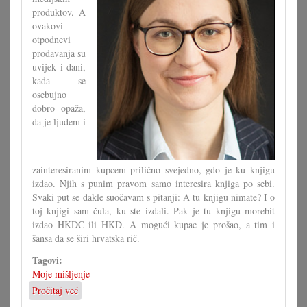
produktov. A
ovakovi
otpodnevi
prodavanja su
uvijek i dani,
kada se
osebujno
dobro opaža,
da je ljudem i
zainteresiranim kupcem prilično svejedno, gdo je ku knjigu
izdao. Njih s punim pravom samo interesira knjiga po sebi.
Svaki put se dakle suočavam s pitanji: A tu knjigu nimate? I o
toj knjigi sam čula, ku ste izdali. Pak je tu knjigu morebit
izdao HKDC ili HKD. A mogući kupac je prošao, a tim i
šansa da se širi hrvatska rič.
Tagovi:
Moje mišljenje
Pročitaj već
o
Tribamo