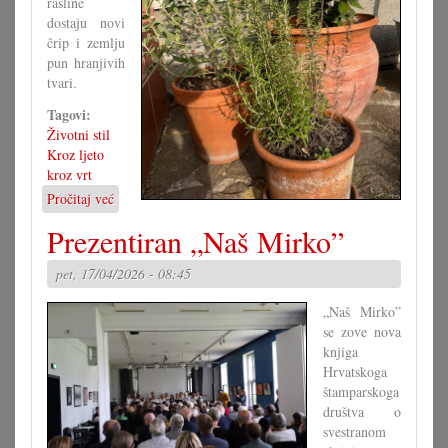
rasline
dostaju novi
črip i zemlju
pun hranjivih
tvari.
Tagovi:
Životni stil
Kroz ljeto
kroz vrt
Pročitaj već
o
Presaditi
Prezentiran „Naš Mirko”
rasline
pet, 17/04/2026 - 08:45
„Naš Mirko”
se zove nova
knjiga
Hrvatskoga
štamparskoga
društva o
svestranom