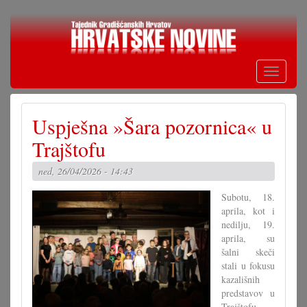
Skoči
na
glavni
sadržaj
Toggle
navigati
Uspješna »Šara pozornica« u
Trajštofu
ned, 26/04/2026 - 14:43
Subotu, 18.
aprila, kot i
nedilju, 19.
aprila, su
šalni skeči
stali u fokusu
kazališnih
predstavov u
Trajštofu.