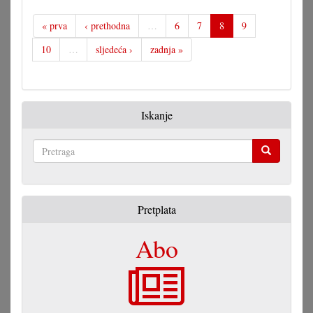
spametno
nakladničko
« prva
‹ prethodna
…
6
7
8
9
djelovanje
10
…
sljedeća ›
zadnja »
Iskanje
Pretraga
Pretplata
Abo