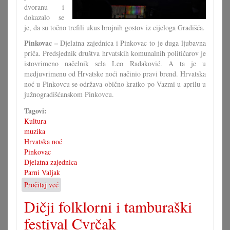
dvoranu i
dokazalo se
je, da su točno trefili ukus brojnih gostov iz cijeloga Gradišća.
Pinkovac –
Djelatna zajednica i Pinkovac to je duga ljubavna
priča. Predsjednik društva hrvatskih komunalnih političarov je
istovrimeno načelnik sela Leo Radaković. A ta je u
medjuvrimenu od Hrvatske noći načinio pravi brend. Hrvatska
noć u Pinkovcu se održava obično kratko po Vazmi u aprilu u
južnogradišćanskom Pinkovcu.
Tagovi:
Kultura
muzika
Hrvatska noć
Pinkovac
Djelatna zajednica
Parni Valjak
Pročitaj već
o
Parni
Dičji folklorni i tamburaški
valjak
rasprodao
festival Cvrčak
je