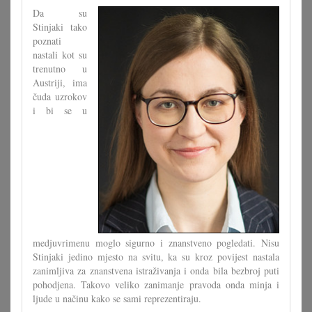
festival
Da su
Cvrčak
Stinjaki tako
poznati
nastali kot su
trenutno u
Austriji, ima
čuda uzrokov
i bi se u
medjuvrimenu moglo sigurno i znanstveno pogledati. Nisu
Stinjaki jedino mjesto na svitu, ka su kroz povijest nastala
zanimljiva za znanstvena istraživanja i onda bila bezbroj puti
pohodjena. Takovo veliko zanimanje pravoda onda minja i
ljude u načinu kako se sami reprezentiraju.