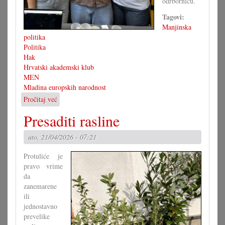
odrbornicu.
Tagovi:
Manjinska
politika
Politika
Hak
Hrvatski akademski klub
MEN
Mladina europskih narodnost
Pročitaj već
o
Hajszan
Presaditi rasline
u
odboru
uto, 21/04/2026 - 07:21
MEN-
a
Protuliće je
pravo vrime
da
zanemarene
ili
jednostavno
prevelike