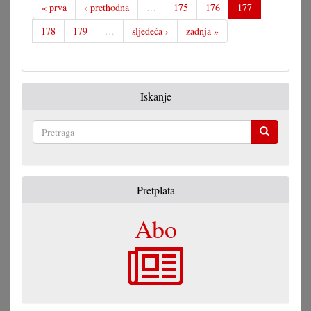
« prva
‹ prethodna
…
175
176
177
178
179
…
sljedeća ›
zadnja »
Iskanje
Pretraga
Pretplata
Abo