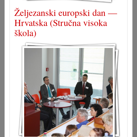
Željezanski europski dan —
Hrvatska (Stručna visoka
škola)