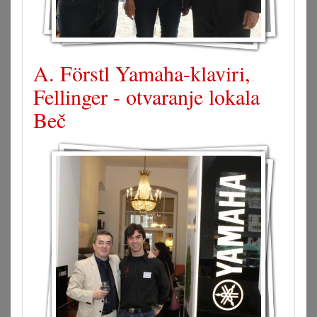
A. Förstl Yamaha-klaviri,
Fellinger - otvaranje lokala
Beč