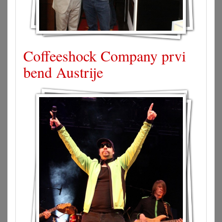
Coffeeshock Company prvi
bend Austrije