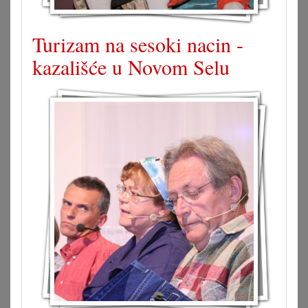
Turizam na sesoki nacin -
kazališće u Novom Selu