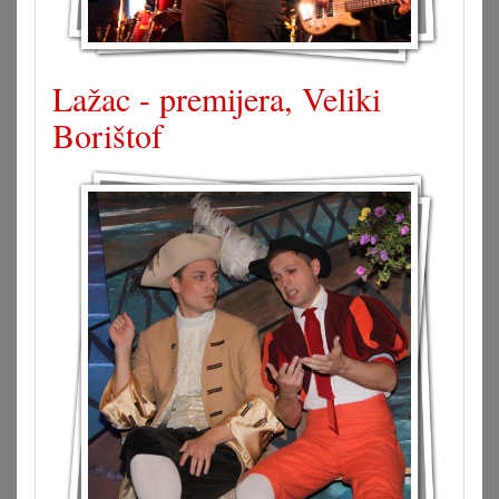
Lažac - premijera, Veliki
Borištof