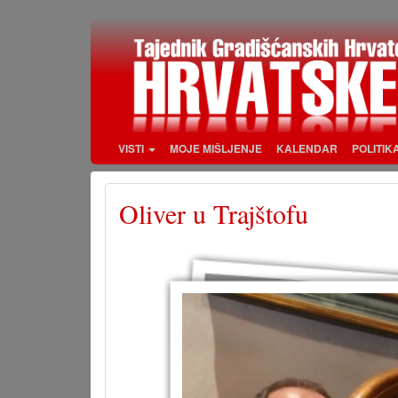
Skoči
na
glavni
sadržaj
VISTI
MOJE MIŠLJENJE
KALENDAR
POLITIK
Oliver u Trajštofu