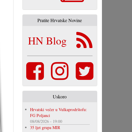
Pratite Hrvatske Novine
HN Blog
Uskoro
Hrvatski večer u Vulkaprodrštofu:
FG Poljanci
08/08/2026 - 19:00
35 ljet grupa MIR