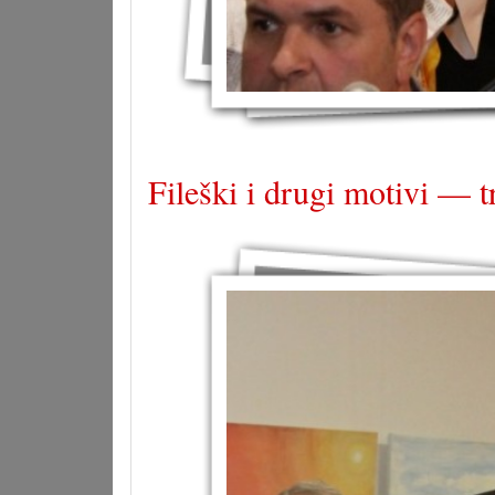
Fileški i drugi motivi — t