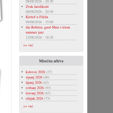
08/08/2026 - 20:30
Zvuk šarolikosti
08/08/2026 - 20:30
Kiritof u Filežu
09/08/2026 - 15:00
das Robitza: gassl Musi s triom
summer jazz
12/08/2026 - 18:30
>> već
Misečna arhiva
kolovoz 2026
(27)
srpanj 2026
(60)
lipanj 2026
(62)
svibanj 2026
(93)
travanj 2026
(63)
ožujak 2026
(73)
>> već