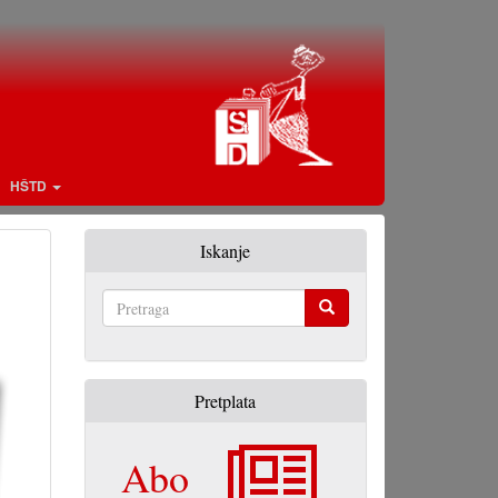
HŠTD
Iskanje
Pretraga
Pretplata
Abo