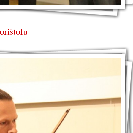
rištofu