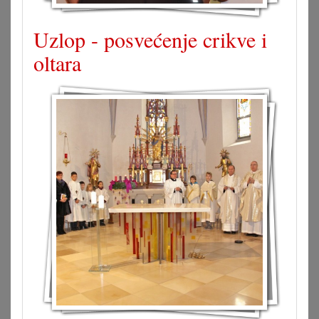
Uzlop - posvećenje crikve i
oltara