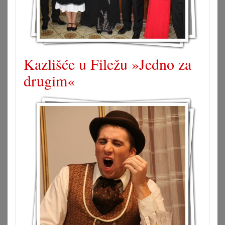
Kazlišće u Filežu »Jedno za
drugim«