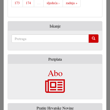
173
174
…
sljedeća ›
zadnja »
Iskanje
Pretraga
Pretplata
Abo
Pratite Hrvatske Novine