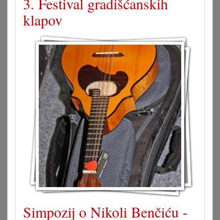
3. Festival gradišćanskih
klapov
Simpozij o Nikoli Benčiću -