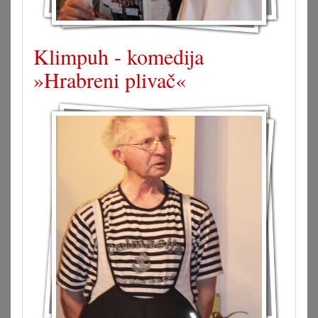
Klimpuh - komedija
»Hrabreni plivač«