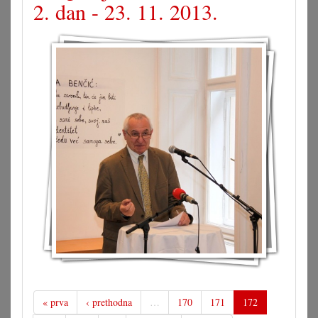
2. dan - 23. 11. 2013.
« prva
‹ prethodna
…
170
171
172