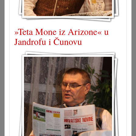
»Teta Mone iz Arizone« u
Jandrofu i Čunovu