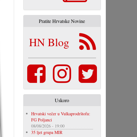
Pratite Hrvatske Novine
HN Blog
Uskoro
Hrvatski večer u Vulkaprodrštofu:
FG Poljanci
08/08/2026 - 19:00
35 ljet grupa MIR