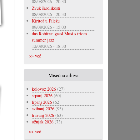
08/08/2026 - 20:30
Zvuk šarolikosti
08/08/2026 - 20:30
Kiritof u Filežu
09/08/2026 - 15:00
das Robitza: gassl Musi s triom
summer jazz
12/08/2026 - 18:30
>> već
Misečna arhiva
kolovoz 2026
(27)
srpanj 2026
(60)
lipanj 2026
(62)
svibanj 2026
(93)
travanj 2026
(63)
ožujak 2026
(73)
>> već