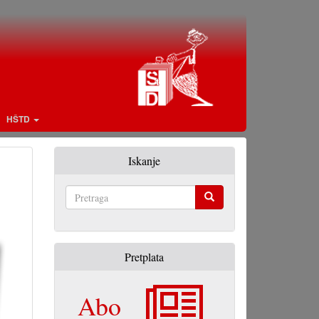
HŠTD
Iskanje
Pretraga
Pretplata
Abo