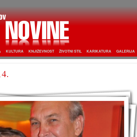
A
KULTURA
KNJIŽEVNOST
ŽIVOTNI STIL
KARIKATURA
GALERIJA
14.