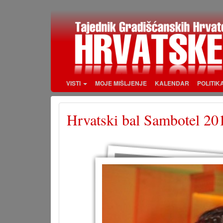
Skoči
na
glavni
sadržaj
VISTI
MOJE MIŠLJENJE
KALENDAR
POLITIK
Hrvatski bal Sambotel 20