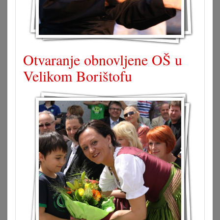
Otvaranje obnovljene OŠ u
Velikom Borištofu