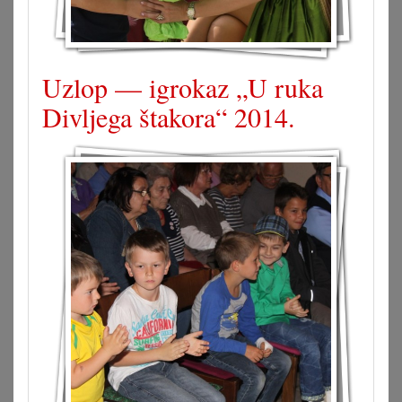
Uzlop — igrokaz „U ruka
Divljega štakora“ 2014.