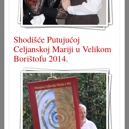
Shodišće Putujućoj
Celjanskoj Mariji u Velikom
Borištofu 2014.