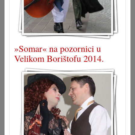
»Somar« na pozornici u
Velikom Borištofu 2014.