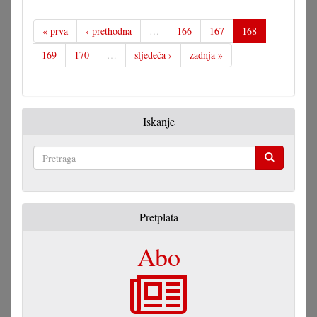
« prva
‹ prethodna
…
166
167
168
169
170
…
sljedeća ›
zadnja »
Iskanje
Pretraga
Pretplata
Abo