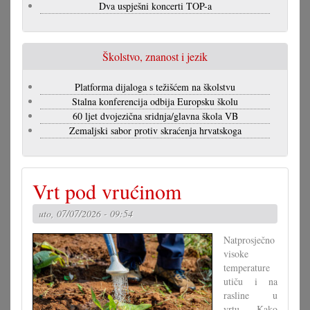
Dva uspješni koncerti TOP-a
Školstvo, znanost i jezik
Platforma dijaloga s težišćem na školstvu
Stalna konferencija odbija Europsku školu
60 ljet dvojezična sridnja/glavna škola VB
Zemaljski sabor protiv skraćenja hrvatskoga
Vrt pod vrućinom
uto, 07/07/2026 - 09:54
Natprosječno
visoke
temperature
utiču i na
rasline u
vrtu. Kako