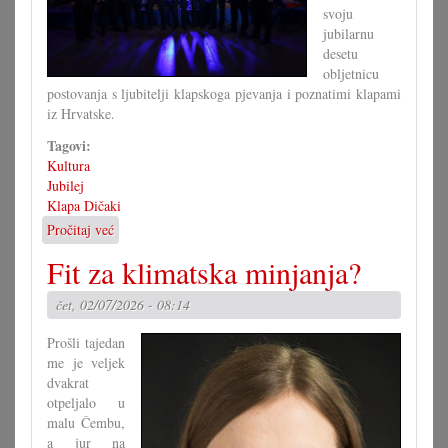
svoju
jubilarnu
desetu
obljetnicu
postovanja s ljubitelji klapskoga pjevanja i poznatimi klapami
iz Hrvatske.
Tagovi:
Kultura
Jubilej
Klapa Dičaki
Pročitaj već
o
10
Fit za klimatska minjanja?
ljet
klapske
čet, 02/07/2026 - 08:14
pjesme
u
Prošli tajedan
južnom
me je veljek
Gradišću
dvakrat
otpeljalo u
malu Čembu,
a jur na