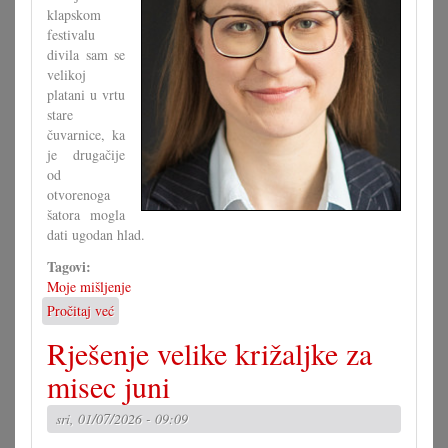
klapskom
festivalu
divila sam se
velikoj
platani u vrtu
stare
čuvarnice, ka
je drugačije
od
otvorenoga
šatora mogla
dati ugodan hlad.
Tagovi:
Moje mišljenje
Pročitaj već
o
Fit
Rješenje velike križaljke za
za
klimatska
misec juni
minjanja?
sri, 01/07/2026 - 09:09