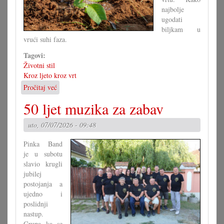
najbolje
ugodati
biljkam u
vrući suhi faza.
Tagovi:
Životni stil
Kroz ljeto kroz vrt
Pročitaj već
o
Vrt
50 ljet muzika za zabav
pod
vrućinom
uto, 07/07/2026 - 09:48
Pinka Band
je u subotu
slavio krugli
jubilej
postojanja a
ujedno i
poslidnji
nastup.
Grupa ka se