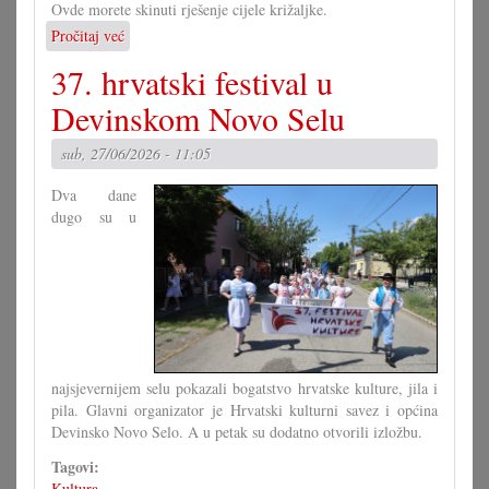
Ovde morete skinuti rješenje cijele križaljke.
Pročitaj već
o
Rješenje
37. hrvatski festival u
velike
križaljke
Devinskom Novo Selu
za
misec
sub, 27/06/2026 - 11:05
juni
Dva dane
dugo su u
najsjevernijem selu pokazali bogatstvo hrvatske kulture, jila i
pila. Glavni organizator je Hrvatski kulturni savez i općina
Devinsko Novo Selo. A u petak su dodatno otvorili izložbu.
Tagovi:
Kultura