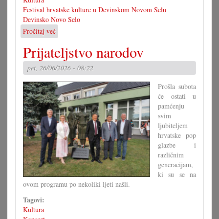
Festival hrvatske kulture u Devinskom Novom Selu
Devinsko Novo Selo
Pročitaj već
o
37.
Prijateljstvo narodov
hrvatski
festival
pet, 26/06/2026 - 08:22
u
Devinskom
Prošla subota
Novo
će ostati u
Selu
pamćenju
svim
ljubiteljem
hrvatske pop
glazbe i
različnim
generacijam,
ki su se na
ovom programu po nekoliki ljeti našli.
Tagovi:
Kultura