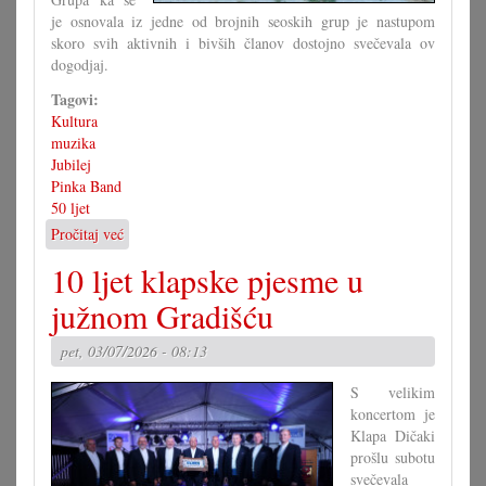
je osnovala iz jedne od brojnih seoskih grup je nastupom
skoro svih aktivnih i bivših članov dostojno svečevala ov
dogodjaj.
Tagovi:
Kultura
muzika
Jubilej
Pinka Band
50 ljet
Pročitaj već
o
50
10 ljet klapske pjesme u
ljet
muzika
južnom Gradišću
za
zabav
pet, 03/07/2026 - 08:13
S velikim
koncertom je
Klapa Dičaki
prošlu subotu
svečevala