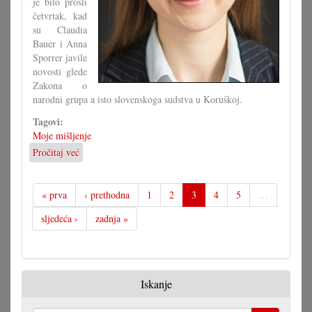
je bilo prošli
četvrtak, kad
su Claudia
Bauer i Anna
Sporrer javile
novosti glede
Zakona o
narodni grupa a isto slovenskoga sudstva u Koruškoj.
Tagovi:
Moje mišljenje
Pročitaj već
o
Svaki
će
svoju
« prva
‹ prethodna
1
2
3
4
5
…
paru
sljedeća ›
zadnja »
čižam
čintaru
odvući!
Iskanje