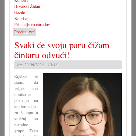
Koncert
Hrvatski Židan
Gazde
Koprive
Prijateljstvo narodov
Pročitaj već
o
Prijateljstvo
Svaki će svoju paru čižam
narodov
čintaru odvući!
čet, 25/06/2026 - 10:13
Rijetko se
stane, da
veljek dvi
ministrice
pozivaju na
konferenciju
za štampu a
sadržaj su
narodne
grupe. Tako