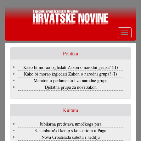
Skoči
na
glavni
sadržaj
Toggle
navigati
Politika
Kako bi morao izgledati Zakon o narodni grupa? (II)
Kako bi morao izgledati Zakon o narodni grupa? (I)
Maraton u parlamentu i za narodne grupe
Djelatna grupa za novi zakon
Kultura
Jubilarna predstava umočkoga pira
3. tamburaški kemp s koncertom u Pagu
Nova Croatisada subotu i nedilju