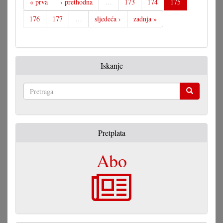
« prva
‹ prethodna
…
173
174
175
176
177
…
sljedeća ›
zadnja »
Iskanje
Pretraga
Pretplata
Abo