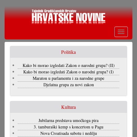
Skoči
na
glavni
sadržaj
Toggle
navigati
Politika
Kako bi morao izgledati Zakon o narodni grupa? (II)
Kako bi morao izgledati Zakon o narodni grupa? (I)
Maraton u parlamentu i za narodne grupe
Djelatna grupa za novi zakon
Kultura
Jubilarna predstava umočkoga pira
3. tamburaški kemp s koncertom u Pagu
Nova Croatisada subotu i nedilju