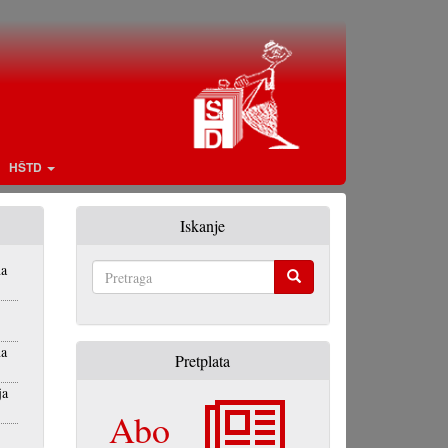
HŠTD
Iskanje
na
Pretraga
na
Pretplata
ja
Abo