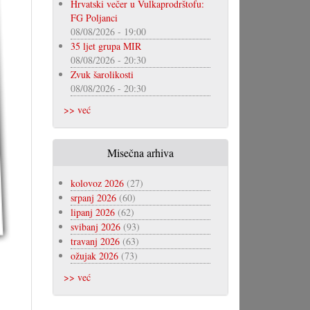
Hrvatski večer u Vulkaprodrštofu:
FG Poljanci
08/08/2026 - 19:00
35 ljet grupa MIR
08/08/2026 - 20:30
Zvuk šarolikosti
08/08/2026 - 20:30
>> već
Misečna arhiva
kolovoz 2026
(27)
srpanj 2026
(60)
lipanj 2026
(62)
svibanj 2026
(93)
travanj 2026
(63)
ožujak 2026
(73)
>> već