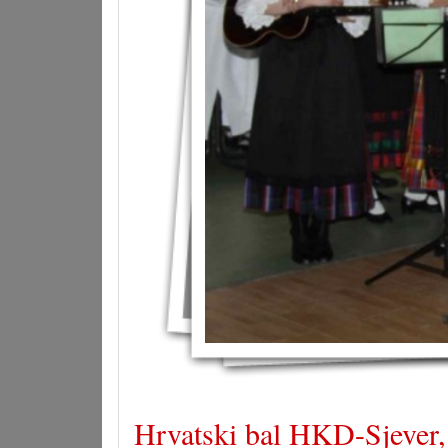
Hrvatski bal HKD-Sjever, 