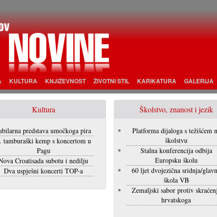
A
KULTURA
KNJIŽEVNOST
ŽIVOTNI STIL
KARIKATURA
GALERIJA
Kultura
Školstvo, znanost i jezik
ubilarna predstava umočkoga pira
Platforma dijaloga s težišćem 
školstvu
. tamburaški kemp s koncertom u
Pagu
Stalna konferencija odbija
Europsku školu
Nova Croatisada subotu i nedilju
60 ljet dvojezična sridnja/glav
Dva uspješni koncerti TOP-a
škola VB
Zemaljski sabor protiv skraćen
hrvatskoga