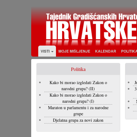
Skoči
na
glavni
sadržaj
VISTI
MOJE MIŠLJENJE
KALENDAR
POLITIK
Politika
Kako bi morao izgledati Zakon o
J
narodni grupa? (II)
3
Kako bi morao izgledati Zakon o
narodni grupa? (I)
Maraton u parlamentu i za narodne
grupe
Djelatna grupa za novi zakon