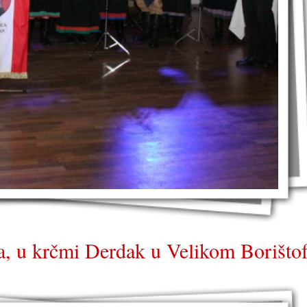
, u krčmi Derdak u Velikom Borišto