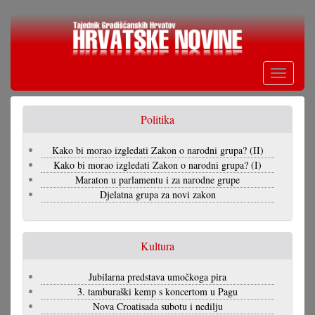
Skoči
na
glavni
sadržaj
Toggle
navigati
Politika
Kako bi morao izgledati Zakon o narodni grupa? (II)
Kako bi morao izgledati Zakon o narodni grupa? (I)
Maraton u parlamentu i za narodne grupe
Djelatna grupa za novi zakon
Kultura
Jubilarna predstava umočkoga pira
3. tamburaški kemp s koncertom u Pagu
Nova Croatisada subotu i nedilju