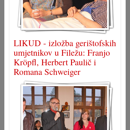
LIKUD - izložba gerištofskih
umjetnikov u Filežu: Franjo
Kröpfl, Herbert Paulič i
Romana Schweiger