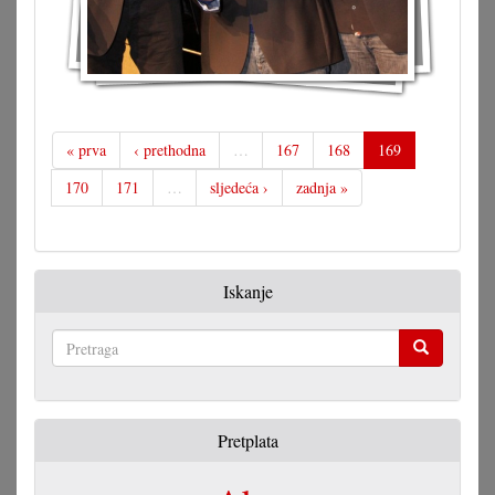
« prva
‹ prethodna
…
167
168
169
170
171
…
sljedeća ›
zadnja »
Iskanje
Pretraga
Pretplata