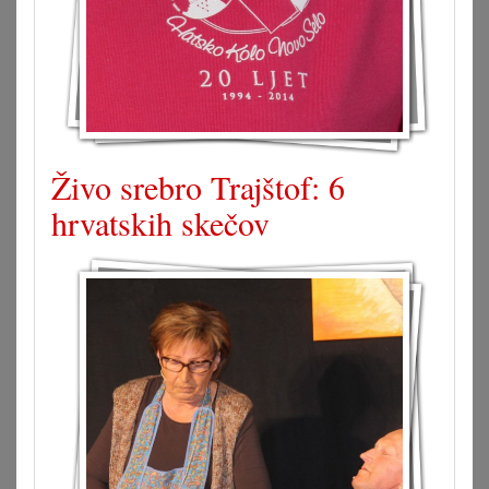
Živo srebro Trajštof: 6
hrvatskih skečov