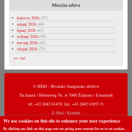
Misečna arhiva
kolovoz 2026
(27)
srpanj 2026
(60)
lipanj 2026
(62)
svibanj 2026
(93)
travanj 2026
(63)
ožujak 2026
(73)
>> već
© HŠtD - Hrvatsko štamparsko društvo
Na hataru / Hotterweg 54, A-7000 Željezno / Eisenstadt
tel: +43 2682 61470; fax: +43 2682 63057-9;
E-Mail / Kontakt
We use cookies on this site to enhance your user experience
By clicking any link on this page you are giving your consent for us to set cookies.