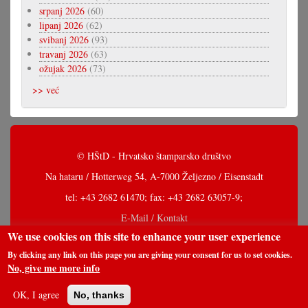
srpanj 2026
(60)
lipanj 2026
(62)
svibanj 2026
(93)
travanj 2026
(63)
ožujak 2026
(73)
>> već
© HŠtD - Hrvatsko štamparsko društvo
Na hataru / Hotterweg 54, A-7000 Željezno / Eisenstadt
tel: +43 2682 61470; fax: +43 2682 63057-9;
E-Mail / Kontakt
We use cookies on this site to enhance your user experience
By clicking any link on this page you are giving your consent for us to set cookies.
No, give me more info
OK, I agree
No, thanks