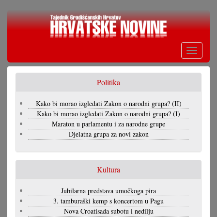
Skoči
na
glavni
sadržaj
Toggle
navigati
Politika
Kako bi morao izgledati Zakon o narodni grupa? (II)
Kako bi morao izgledati Zakon o narodni grupa? (I)
Maraton u parlamentu i za narodne grupe
Djelatna grupa za novi zakon
Kultura
Jubilarna predstava umočkoga pira
3. tamburaški kemp s koncertom u Pagu
Nova Croatisada subotu i nedilju