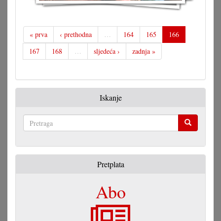
« prva
‹ prethodna
…
164
165
166
167
168
…
sljedeća ›
zadnja »
Iskanje
Pretraga
Pretplata
Abo