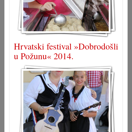
Hrvatski festival »Dobrodošli
u Požunu« 2014.