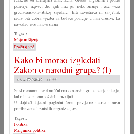
funkciju od Kristijana Maschkana. Gledeć angažman i prošle
pozicije, najveći dio njih ima jur neko znanje i užu vezu
gradišćanskohrvatskoj zajednici. Biti savjetnica ili savjetnik
more biti dobra vježba za buduće pozicije u nasi društvi, ka
navodno išću na sve strani.
Tagovi:
Moje mišljenje
Pročitaj već
o
U
Kako bi morao izgledati
čem
more
Zakon o narodni grupa? (I)
pomoći
Savjet
sri, 29/07/2026 - 11:44
mladih?
Sa skromnom novelom Zakona o narodni grupa ostaje pitanje,
kako bi se morao još dalje razvijati.
U dojdući tajedni pogledat ćemo povijesne nacrte i nova
potribovanja hrvatskih organizacijov.
Tagovi:
Politika
Manjinska politika