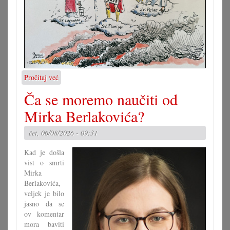
Pročitaj već
o
Karikatura
Ča se moremo naučiti od
7.8.2026.
Mirka Berlakovića?
čet, 06/08/2026 - 09:31
Kad je došla
vist o smrti
Mirka
Berlakovića,
veljek je bilo
jasno da se
ov komentar
mora baviti