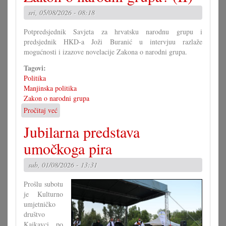
od
sri, 05/08/2026 - 08:18
Mirka
Berlakovića?
Potpredsjednik Savjeta za hrvatsku narodnu grupu i
predsjednik HKD-a Joži Buranić u intervjuu razlaže
mogućnosti i izazove novelacije Zakona o narodni grupa.
Tagovi:
Politika
Manjinska politika
Zakon o narodni grupa
Pročitaj već
o
Kako
Jubilarna predstava
bi
morao
umočkoga pira
izgledati
Zakon
sub, 01/08/2026 - 13:31
o
narodni
Prošlu subotu
grupa?
je Kulturno
(II)
umjetničko
društvo
Kajkavci po