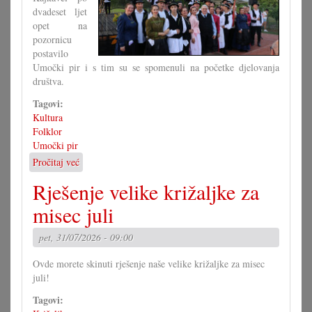
dvadeset ljet
opet na
pozornicu
postavilo
Umočki pir i s tim su se spomenuli na početke djelovanja
društva.
Tagovi:
Kultura
Folklor
Umočki pir
Pročitaj već
o
Jubilarna
Rješenje velike križaljke za
predstava
umočkoga
misec juli
pira
pet, 31/07/2026 - 09:00
Ovde morete skinuti rješenje naše velike križaljke za misec
juli!
Tagovi: