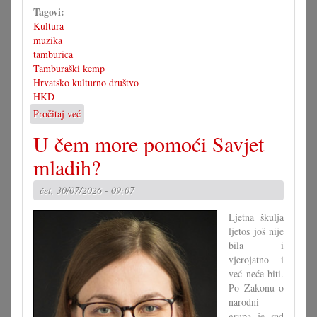
Tagovi:
Kultura
muzika
tamburica
Tamburaški kemp
Hrvatsko kulturno društvo
HKD
Pročitaj već
o
3.
U čem more pomoći Savjet
tamburaški
kemp
mladih?
s
koncertom
čet, 30/07/2026 - 09:07
u
Pagu
Ljetna škulja
ljetos još nije
bila i
vjerojatno i
već neće biti.
Po Zakonu o
narodni
grupa je sad