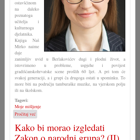
ostavšćinom
na daleko
poznatoga
učitelja i
kulturnoga
djelatnika.
Knjiga Naš
Mirko naime
daje
zanimljiv uvid u Berlakovićev dugi i plodni život, a
istovrimeno u probleme, uspjehe i povijest
gradišćanskohrvatske scene prošlih 60 ljet. A pri tom će
svakoj generaciji, a i grupi ča drugoga ostati u spominku. To
more biti na području tamburaške muzike, na vjerskom polju
ili na školskom.
Tagovi:
Moje mišljenje
Pročitaj već
o
Ča
Kako bi morao izgledati
se
moremo
Zakon o narodni grupa? (II)
naučiti