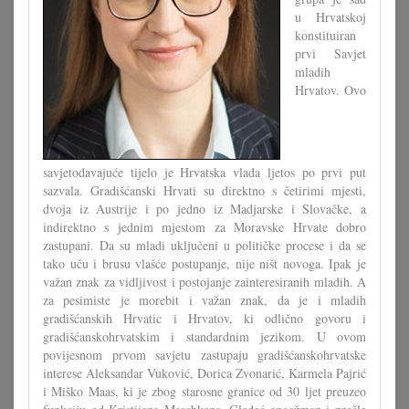
u Hrvatskoj
konstituiran
prvi Savjet
mladih
Hrvatov. Ovo
savjetodavajuće tijelo je Hrvatska vlada ljetos po prvi put
sazvala. Gradišćanski Hrvati su direktno s četirimi mjesti,
dvoja iz Austrije i po jedno iz Madjarske i Slovačke, a
indirektno s jednim mjestom za Moravske Hrvate dobro
zastupani. Da su mladi uključeni u političke procese i da se
tako uču i brusu vlašće postupanje, nije ništ novoga. Ipak je
važan znak za vidljivost i postojanje zainteresiranih mladih. A
za pesimiste je morebit i važan znak, da je i mladih
gradišćanskih Hrvatic i Hrvatov, ki odlično govoru i
gradišćanskohrvatskim i standardnim jezikom. U ovom
povijesnom prvom savjetu zastupaju gradišćanskohrvatske
interese Aleksandar Vuković, Dorica Zvonarić, Karmela Pajrić
i Miško Maas, ki je zbog starosne granice od 30 ljet preuzeo