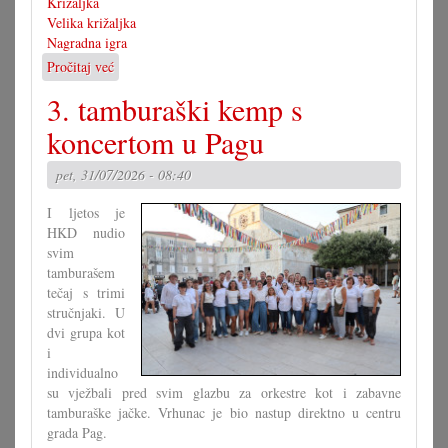
Križaljka
Velika križaljka
Nagradna igra
Pročitaj već
o
Rješenje
3. tamburaški kemp s
velike
križaljke
koncertom u Pagu
za
misec
pet, 31/07/2026 - 08:40
juli
I ljetos je
HKD nudio
svim
tamburašem
tečaj s trimi
stručnjaki. U
dvi grupa kot
i
individualno
su vježbali pred svim glazbu za orkestre kot i zabavne
tamburaške jačke. Vrhunac je bio nastup direktno u centru
grada Pag.