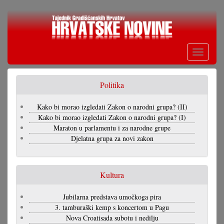
Skoči
na
glavni
sadržaj
Toggle
navigati
Politika
Kako bi morao izgledati Zakon o narodni grupa? (II)
Kako bi morao izgledati Zakon o narodni grupa? (I)
Maraton u parlamentu i za narodne grupe
Djelatna grupa za novi zakon
Kultura
Jubilarna predstava umočkoga pira
3. tamburaški kemp s koncertom u Pagu
Nova Croatisada subotu i nedilju