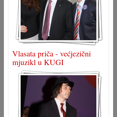
Vlasata priča - većjezični
mjuzikl u KUGI