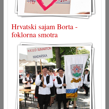
Hrvatski sajam Borta -
foklorna smotra