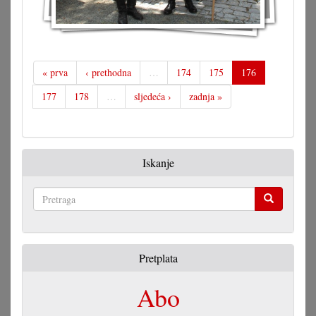
« prva
‹ prethodna
…
174
175
176
177
178
…
sljedeća ›
zadnja »
Iskanje
Pretraga
Pretplata
Abo