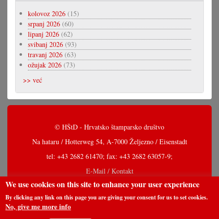
kolovoz 2026
(15)
srpanj 2026
(60)
lipanj 2026
(62)
svibanj 2026
(93)
travanj 2026
(63)
ožujak 2026
(73)
>> već
© HŠtD - Hrvatsko štamparsko društvo
Na hataru / Hotterweg 54, A-7000 Željezno / Eisenstadt
tel: +43 2682 61470; fax: +43 2682 63057-9;
E-Mail / Kontakt
We use cookies on this site to enhance your user experience
By clicking any link on this page you are giving your consent for us to set cookies.
No, give me more info