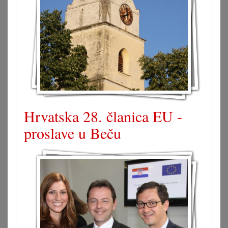
Hrvatska 28. članica EU -
proslave u Beču