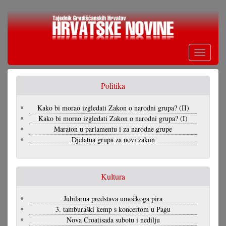
Skoči
na
glavni
sadržaj
Toggle
navigati
Politika
Kako bi morao izgledati Zakon o narodni grupa? (II)
Kako bi morao izgledati Zakon o narodni grupa? (I)
Maraton u parlamentu i za narodne grupe
Djelatna grupa za novi zakon
Kultura
Jubilarna predstava umočkoga pira
3. tamburaški kemp s koncertom u Pagu
Nova Croatisada subotu i nedilju