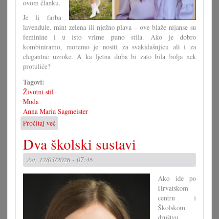
ovom članku.
Je li farba
lavendule, mint zelena ili nježno plava – ove blaže nijanse su
feminine i u isto vrime puno stila. Ako je dobro
kombiniramo, moremo je nositi za svakidašnjicu ali i za
elegantne uzroke. A ka ljetna doba bi zato bila bolja nek
protuliće?
Tagovi:
Životni stil
Moda
Anna Maria Sagmeister
Pročitaj već
o
Kako
Dva školski sustavi
nositi
pastelne
čet, 12/03/2026 - 07:46
farbe
u
Ako ide po
protuliću
Hrvatskom
centru i
Školskom
društvu