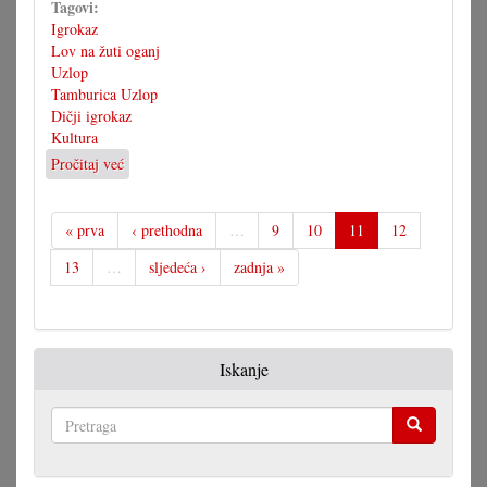
Tagovi:
Igrokaz
Lov na žuti oganj
Uzlop
Tamburica Uzlop
Dičji igrokaz
Kultura
Pročitaj već
o
Tamburaški
narašćaj
oduševio
« prva
‹ prethodna
…
9
10
11
12
publiku
13
…
sljedeća ›
zadnja »
Iskanje
Pretraga