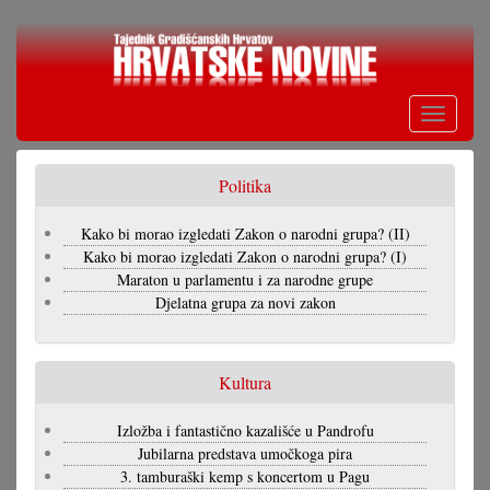
Skoči
na
glavni
sadržaj
Toggle
navigati
Politika
Kako bi morao izgledati Zakon o narodni grupa? (II)
Kako bi morao izgledati Zakon o narodni grupa? (I)
Maraton u parlamentu i za narodne grupe
Djelatna grupa za novi zakon
Kultura
Izložba i fantastično kazališće u Pandrofu
Jubilarna predstava umočkoga pira
3. tamburaški kemp s koncertom u Pagu