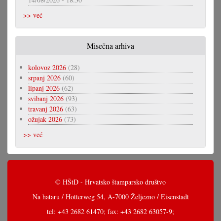
>> već
Misečna arhiva
kolovoz 2026
(28)
srpanj 2026
(60)
lipanj 2026
(62)
svibanj 2026
(93)
travanj 2026
(63)
ožujak 2026
(73)
>> već
© HŠtD - Hrvatsko štamparsko društvo
Na hataru / Hotterweg 54, A-7000 Željezno / Eisenstadt
tel: +43 2682 61470; fax: +43 2682 63057-9;