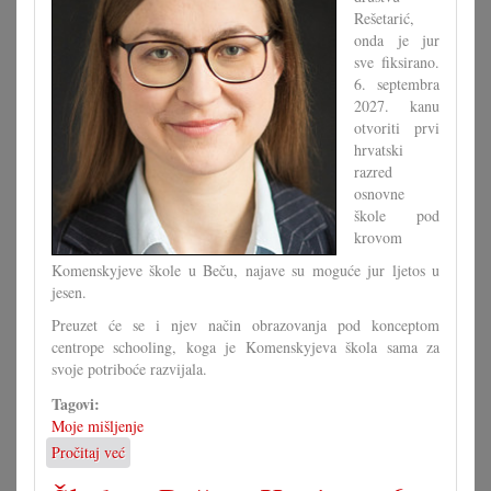
Rešetarić,
onda je jur
sve fiksirano.
6. septembra
2027. kanu
otvoriti prvi
hrvatski
razred
osnovne
škole pod
krovom
Komenskyjeve škole u Beču, najave su moguće jur ljetos u
jesen.
Preuzet će se i njev način obrazovanja pod konceptom
centrope schooling, koga je Komenskyjeva škola sama za
svoje potriboće razvijala.
Tagovi:
Moje mišljenje
Pročitaj već
o
Dva