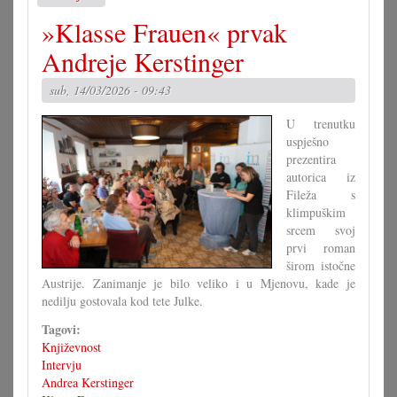
Nogomet:
»Klasse Frauen« prvak
Zrcalo
društvenih
Andreje Kerstinger
problemov
sub, 14/03/2026 - 09:43
U trenutku
uspješno
prezentira
autorica iz
Fileža s
klimpuškim
srcem svoj
prvi roman
širom istočne
Austrije. Zanimanje je bilo veliko i u Mjenovu, kade je
nedilju gostovala kod tete Julke.
Tagovi:
Književnost
Intervju
Andrea Kerstinger