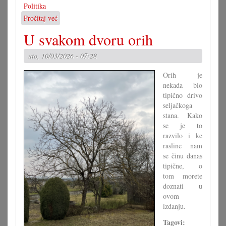
Politika
Pročitaj već
o
Škola
U svakom dvoru orih
u
Beču:
uto, 10/03/2026 - 07:28
»Krećemo
6.
Orih je
septembra
nekada bio
2027.«
tipično drivo
seljačkoga
stana. Kako
se je to
razvilo i ke
rasline nam
se činu danas
tipične, o
tom morete
doznati u
ovom
izdanju.
Tagovi: