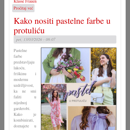
Klasse Frauen
Pročitaj već
o
»Klasse
Kako nositi pastelne farbe u
Frauen«
prvak
protuliću
Andreje
Kerstinger
pet, 13/03/2026 - 08:07
Pastelne
farbe
predstavljaju
lakoću,
friškinu i
modernu
uzdržljivost,
ka ne smi
faliti u
nijednoj
garderobi.
Kako je
kombinirati,
doznajete u