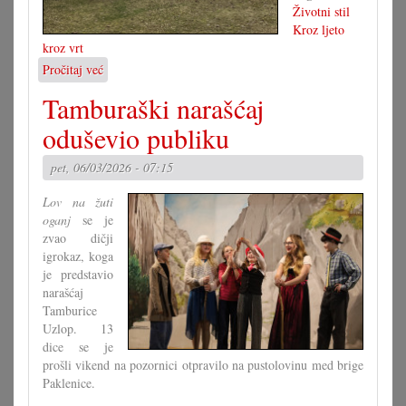
Životni stil
Kroz ljeto
kroz vrt
Pročitaj već
o
U
Tamburaški narašćaj
svakom
dvoru
oduševio publiku
orih
pet, 06/03/2026 - 07:15
Lov na žuti
oganj
se je
zvao dičji
igrokaz, koga
je predstavio
narašćaj
Tamburice
Uzlop. 13
dice se je
prošli vikend na pozornici otpravilo na pustolovinu med brige
Paklenice.