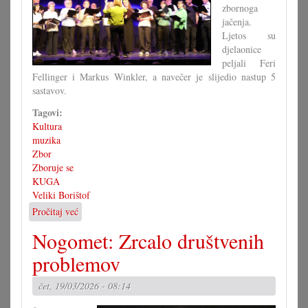
zbornoga
jačenja.
Ljetos su
djelaonice
peljali Feri
Fellinger i Markus Winkler, a navečer je slijedio nastup 5
sastavov.
Tagovi:
Kultura
muzika
Zbor
Zboruje se
KUGA
Veliki Borištof
Pročitaj već
o
Zborovalo
Nogomet: Zrcalo društvenih
se
je
problemov
s
djelaonicom
čet, 19/03/2026 - 08:14
i
koncertom