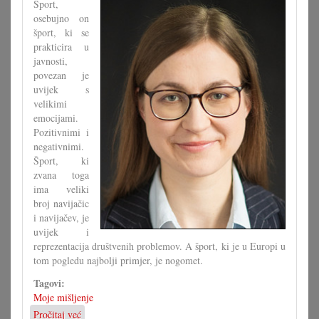
Šport,
osebujno on
šport, ki se
prakticira u
javnosti,
povezan je
uvijek s
velikimi
emocijami.
Pozitivnimi i
negativnimi.
Šport, ki
zvana toga
ima veliki
broj navijačic
i navijačev, je
uvijek i
reprezentacija društvenih problemov. A šport, ki je u Europi u
tom pogledu najbolji primjer, je nogomet.
Tagovi:
Moje mišljenje
Pročitaj već
o