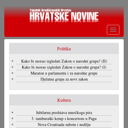
Skoči
na
glavni
sadržaj
Toggle
navigati
Politika
Kako bi morao izgledati Zakon o narodni grupa? (II)
Kako bi morao izgledati Zakon o narodni grupa? (I)
Maraton u parlamentu i za narodne grupe
Djelatna grupa za novi zakon
Kultura
Jubilarna predstava umočkoga pira
3. tamburaški kemp s koncertom u Pagu
Nova Croatisada subotu i nedilju