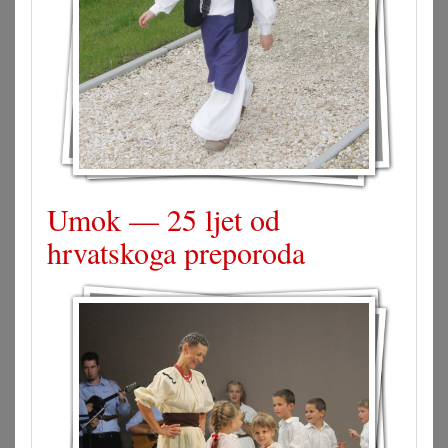
Umok — 25 ljet od
hrvatskoga preporoda