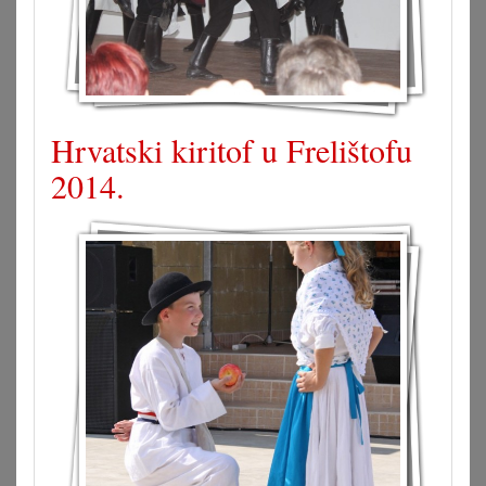
Hrvatski kiritof u Frelištofu
2014.