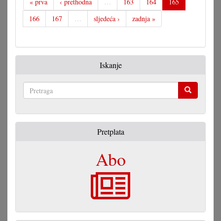
« prva
‹ prethodna
…
163
164
165
166
167
…
sljedeća ›
zadnja »
Iskanje
Pretraga
Pretplata
Abo