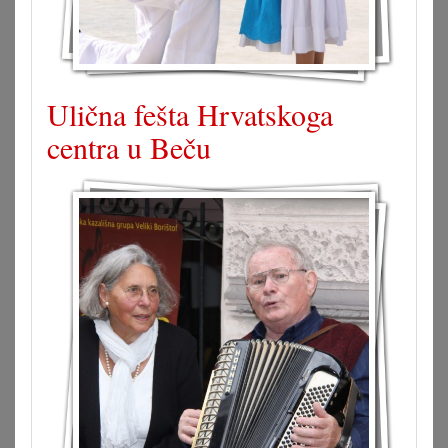
Ulična fešta Hrvatskoga
centra u Beču