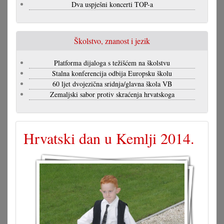
Dva uspješni koncerti TOP-a
Školstvo, znanost i jezik
Platforma dijaloga s težišćem na školstvu
Stalna konferencija odbija Europsku školu
60 ljet dvojezična sridnja/glavna škola VB
Zemaljski sabor protiv skraćenja hrvatskoga
Hrvatski dan u Kemlji 2014.