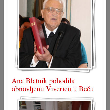
Ana Blatnik pohodila
obnovljenu Vivericu u Beču