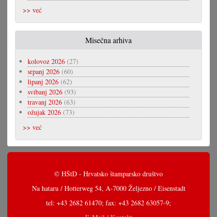
>> već
Misečna arhiva
kolovoz 2026
(27)
srpanj 2026
(60)
lipanj 2026
(62)
svibanj 2026
(93)
travanj 2026
(63)
ožujak 2026
(73)
>> već
© HŠtD - Hrvatsko štamparsko društvo
Na hataru / Hotterweg 54, A-7000 Željezno / Eisenstadt
tel: +43 2682 61470; fax: +43 2682 63057-9;