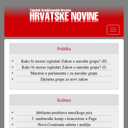
Skoči
na
glavni
sadržaj
Toggle
navigati
Politika
Kako bi morao izgledati Zakon o narodni grupa? (II)
Kako bi morao izgledati Zakon o narodni grupa? (I)
Maraton u parlamentu i za narodne grupe
Djelatna grupa za novi zakon
Kultura
Jubilarna predstava umočkoga pira
3. tamburaški kemp s koncertom u Pagu
Nova Croatisada subotu i nedilju