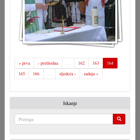
« prva
‹ prethodna
…
162
163
164
165
166
…
sljedeća ›
zadnja »
Iskanje
Pretraga