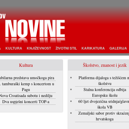
A
KULTURA
KNJIŽEVNOST
ŽIVOTNI STIL
KARIKATURA
GALERIJA
Kultura
Školstvo, znanost i jezik
ubilarna predstava umočkoga pira
Platforma dijaloga s težišćem 
školstvu
. tamburaški kemp s koncertom u
Pagu
Stalna konferencija odbija
Europsku školu
Nova Croatisada subotu i nedilju
60 ljet dvojezična sridnja/glav
Dva uspješni koncerti TOP-a
škola VB
Zemaljski sabor protiv skraćen
hrvatskoga