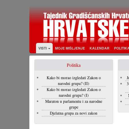
Skoči
na
glavni
sadržaj
VISTI
MOJE MIŠLJENJE
KALENDAR
POLITIK
Politika
Kako bi morao izgledati Zakon o
J
narodni grupa? (II)
3
Kako bi morao izgledati Zakon o
narodni grupa? (I)
Maraton u parlamentu i za narodne
grupe
Djelatna grupa za novi zakon