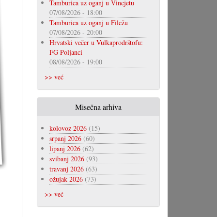
Tamburica uz oganj u Vincjetu
07/08/2026 - 18:00
Tamburica uz oganj u Filežu
07/08/2026 - 20:00
Hrvatski večer u Vulkaprodrštofu:
FG Poljanci
08/08/2026 - 19:00
>> već
Misečna arhiva
kolovoz 2026
(15)
srpanj 2026
(60)
lipanj 2026
(62)
svibanj 2026
(93)
travanj 2026
(63)
ožujak 2026
(73)
>> već