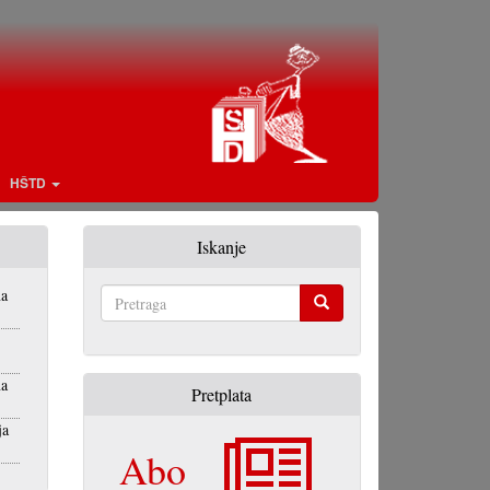
HŠTD
Iskanje
na
Pretraga
na
Pretplata
ja
Abo