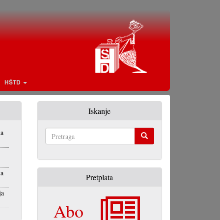
HŠTD
Iskanje
na
Pretraga
na
Pretplata
ja
Abo