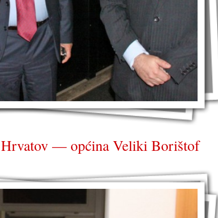
h Hrvatov — općina Veliki Borištof