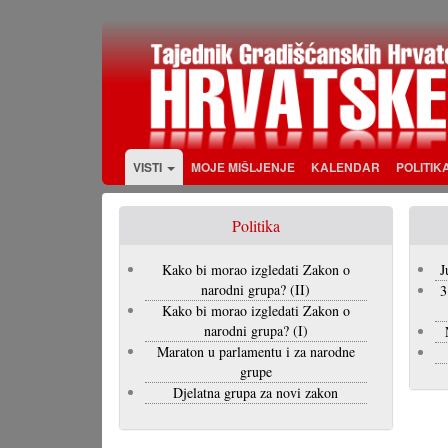
Skoči
na
glavni
sadržaj
VISTI
MOJE MIŠLJENJE
KALENDAR
POLITIK
Politika
Kako bi morao izgledati Zakon o
J
narodni grupa? (II)
3
Kako bi morao izgledati Zakon o
narodni grupa? (I)
Maraton u parlamentu i za narodne
grupe
Djelatna grupa za novi zakon