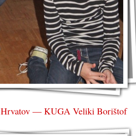
ih Hrvatov — KUGA Veliki Borištof