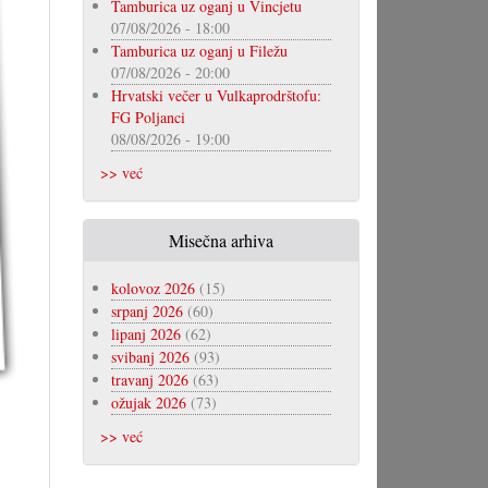
Tamburica uz oganj u Vincjetu
07/08/2026 - 18:00
Tamburica uz oganj u Filežu
07/08/2026 - 20:00
Hrvatski večer u Vulkaprodrštofu:
FG Poljanci
08/08/2026 - 19:00
>> već
Misečna arhiva
kolovoz 2026
(15)
srpanj 2026
(60)
lipanj 2026
(62)
svibanj 2026
(93)
travanj 2026
(63)
ožujak 2026
(73)
>> već