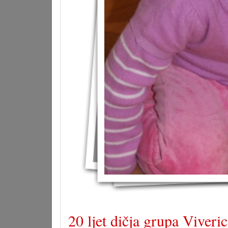
20 ljet dičja grupa Viveri