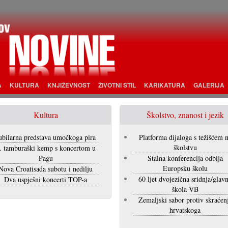
A
KULTURA
KNJIŽEVNOST
ŽIVOTNI STIL
KARIKATURA
GALERIJA
Kultura
Školstvo, znanost i jezik
ubilarna predstava umočkoga pira
Platforma dijaloga s težišćem 
školstvu
. tamburaški kemp s koncertom u
Pagu
Stalna konferencija odbija
Europsku školu
Nova Croatisada subotu i nedilju
60 ljet dvojezična sridnja/glav
Dva uspješni koncerti TOP-a
škola VB
Zemaljski sabor protiv skraćen
hrvatskoga