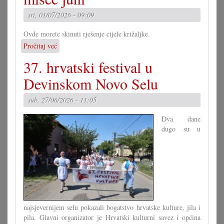
minjanja?
sri, 01/07/2026 - 09:09
Ovde morete skinuti rješenje cijele križaljke.
Pročitaj već
o
Rješenje
37. hrvatski festival u
velike
križaljke
Devinskom Novo Selu
za
misec
sub, 27/06/2026 - 11:05
juni
Dva dane
dugo su u
najsjevernijem selu pokazali bogatstvo hrvatske kulture, jila i
pila. Glavni organizator je Hrvatski kulturni savez i općina