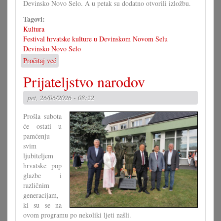
Devinsko Novo Selo. A u petak su dodatno otvorili izložbu.
Tagovi:
Kultura
Festival hrvatske kulture u Devinskom Novom Selu
Devinsko Novo Selo
Pročitaj već
o
37.
Prijateljstvo narodov
hrvatski
festival
pet, 26/06/2026 - 08:22
u
Devinskom
Prošla subota
Novo
će ostati u
Selu
pamćenju
svim
ljubiteljem
hrvatske pop
glazbe i
različnim
generacijam,
ki su se na
ovom programu po nekoliki ljeti našli.