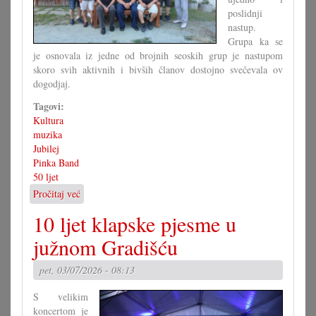
poslidnji
nastup.
Grupa ka se
je osnovala iz jedne od brojnih seoskih grup je nastupom
skoro svih aktivnih i bivših članov dostojno svečevala ov
dogodjaj.
Tagovi:
Kultura
muzika
Jubilej
Pinka Band
50 ljet
Pročitaj već
o
50
10 ljet klapske pjesme u
ljet
muzika
južnom Gradišću
za
zabav
pet, 03/07/2026 - 08:13
S velikim
koncertom je