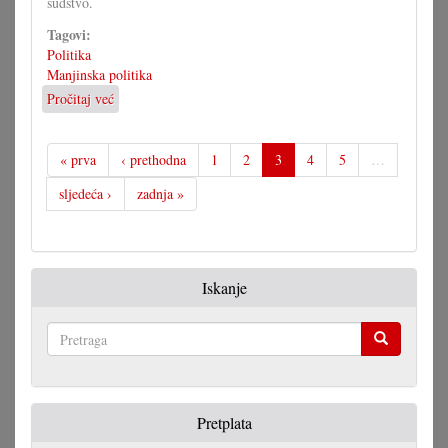
sudstvo.
Tagovi:
Politika
Manjinska politika
Pročitaj već
o
Djelatna
grupa
za
« prva
‹ prethodna
1
2
3
4
5
…
novi
sljedeća ›
zadnja »
zakon
Iskanje
Pretraga
Pretplata