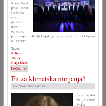
Klapa Dičaki
prošlu subotu
svečevala
svoju
jubilarnu
desetu
obljetnicu
postovanja s ljubitelji klapskoga pjevanja i poznatimi klapami
iz Hrvatske.
Tagovi:
Kultura
Jubilej
Klapa Dičaki
Pročitaj već
o
10
Fit za klimatska minjanja?
ljet
klapske
čet, 02/07/2026 - 08:14
pjesme
u
Prošli tajedan
južnom
me je veljek
Gradišću
dvakrat