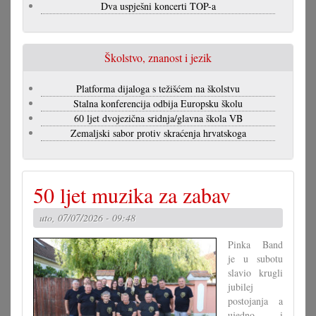
Dva uspješni koncerti TOP-a
Školstvo, znanost i jezik
Platforma dijaloga s težišćem na školstvu
Stalna konferencija odbija Europsku školu
60 ljet dvojezična sridnja/glavna škola VB
Zemaljski sabor protiv skraćenja hrvatskoga
50 ljet muzika za zabav
uto, 07/07/2026 - 09:48
Pinka Band
je u subotu
slavio krugli
jubilej
postojanja a
ujedno i