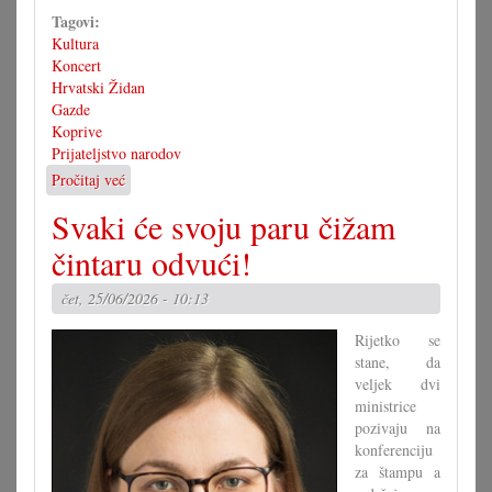
Tagovi:
Kultura
Koncert
Hrvatski Židan
Gazde
Koprive
Prijateljstvo narodov
Pročitaj već
o
Prijateljstvo
Svaki će svoju paru čižam
narodov
čintaru odvući!
čet, 25/06/2026 - 10:13
Rijetko se
stane, da
veljek dvi
ministrice
pozivaju na
konferenciju
za štampu a