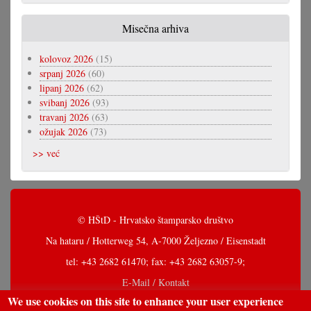
Misečna arhiva
kolovoz 2026
(15)
srpanj 2026
(60)
lipanj 2026
(62)
svibanj 2026
(93)
travanj 2026
(63)
ožujak 2026
(73)
>> već
© HŠtD - Hrvatsko štamparsko društvo
Na hataru / Hotterweg 54, A-7000 Željezno / Eisenstadt
tel: +43 2682 61470; fax: +43 2682 63057-9;
E-Mail / Kontakt
We use cookies on this site to enhance your user experience