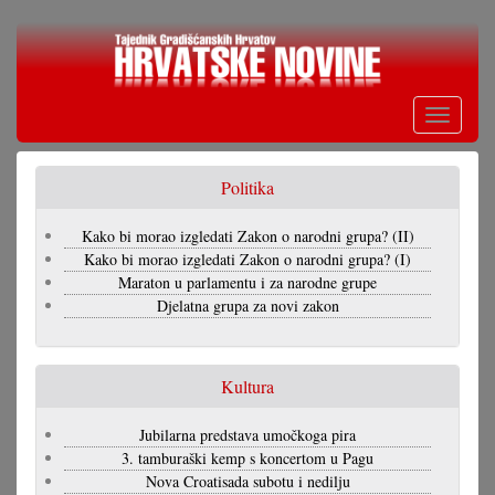
Skoči
na
glavni
sadržaj
Toggle
navigati
Politika
Kako bi morao izgledati Zakon o narodni grupa? (II)
Kako bi morao izgledati Zakon o narodni grupa? (I)
Maraton u parlamentu i za narodne grupe
Djelatna grupa za novi zakon
Kultura
Jubilarna predstava umočkoga pira
3. tamburaški kemp s koncertom u Pagu
Nova Croatisada subotu i nedilju