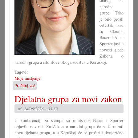
sadržaj su
narodne
grupe. Tako
je bilo prošli
četvrtak, kad
su Claudia
Bauer i Anna
Sporrer javile
novosti glede
Zakona o
narodni grupa a isto slovenskoga sudstva u Koruškoj.
Tagovi:
Moje mišljenje
Pročitaj već
o
Svaki
Djelatna grupa za novi zakon
će
svoju
sri, 24/06/2026 - 08:39
paru
čižam
U konferenciji za štampu su ministrice Bauer i Sporrer
čintaru
objavile novosti. Za Zakon o narodni grupa će se formirati
odvući!
nova djelatna grupa, a u Koruškoj će se proširiti dvojezično