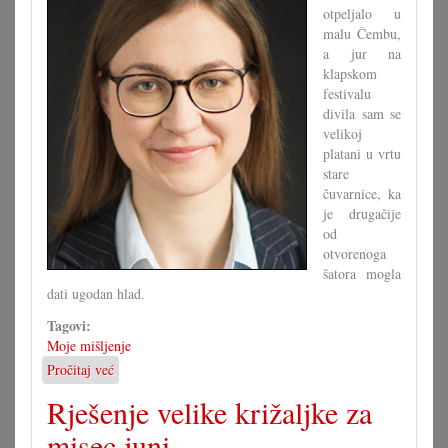
otpeljalo u
malu Čembu,
a jur na
klapskom
festivalu
divila sam se
velikoj
platani u vrtu
stare
čuvarnice, ka
je drugačije
od
otvorenoga
šatora mogla
dati ugodan hlad.
Tagovi:
Moje mišljenje
Pročitaj već
o
Fit
Rješenje velike križaljke za
za
klimatska
misec juni