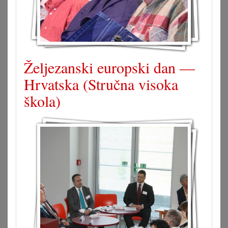
Željezanski europski dan —
Hrvatska (Stručna visoka
škola)