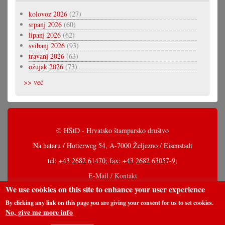
kolovoz 2026
(27)
srpanj 2026
(60)
lipanj 2026
(62)
svibanj 2026
(93)
travanj 2026
(63)
ožujak 2026
(73)
>> već
© HŠtD - Hrvatsko štamparsko društvo
Na hataru / Hotterweg 54, A-7000 Željezno / Eisenstadt
tel: +43 2682 61470; fax: +43 2682 63057-9;
E-Mail / Kontakt
We use cookies on this site to enhance your user experience
By clicking any link on this page you are giving your consent for us to set cookies.
No, give me more info