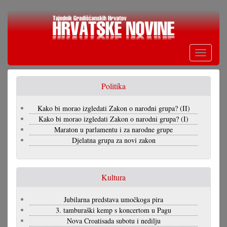
Skoči
na
glavni
sadržaj
Toggle
navigati
Politika
Kako bi morao izgledati Zakon o narodni grupa? (II)
Kako bi morao izgledati Zakon o narodni grupa? (I)
Maraton u parlamentu i za narodne grupe
Djelatna grupa za novi zakon
Kultura
Jubilarna predstava umočkoga pira
3. tamburaški kemp s koncertom u Pagu
Nova Croatisada subotu i nedilju