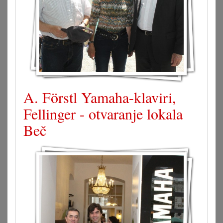
A. Förstl Yamaha-klaviri,
Fellinger - otvaranje lokala
Beč