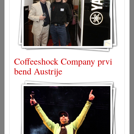
Coffeeshock Company prvi
bend Austrije