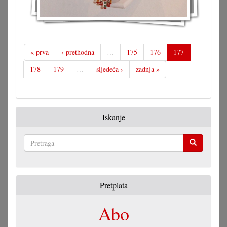
« prva
‹ prethodna
…
175
176
177
178
179
…
sljedeća ›
zadnja »
Iskanje
Pretraga
Pretplata
Abo