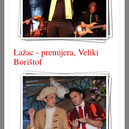
Lažac - premijera, Veliki
Borištof