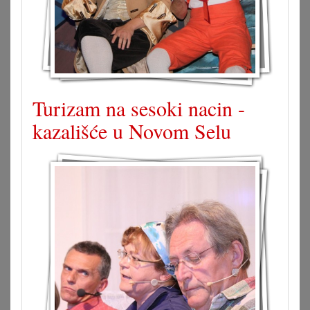
Turizam na sesoki nacin -
kazališće u Novom Selu