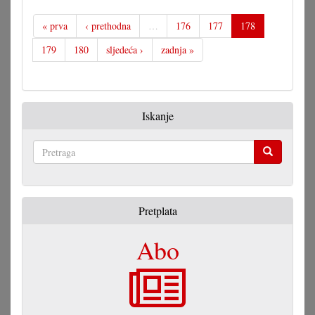
« prva
‹ prethodna
…
176
177
178
179
180
sljedeća ›
zadnja »
Iskanje
Pretraga
Pretplata
Abo