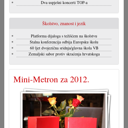
Dva uspješni koncerti TOP-a
Školstvo, znanost i jezik
Platforma dijaloga s težišćem na školstvu
Stalna konferencija odbija Europsku školu
60 ljet dvojezična sridnja/glavna škola VB
Zemaljski sabor protiv skraćenja hrvatskoga
Mini-Metron za 2012.