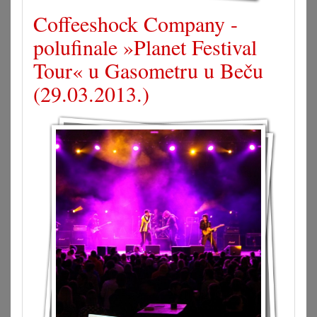
Coffeeshock Company -
polufinale »Planet Festival
Tour« u Gasometru u Beču
(29.03.2013.)