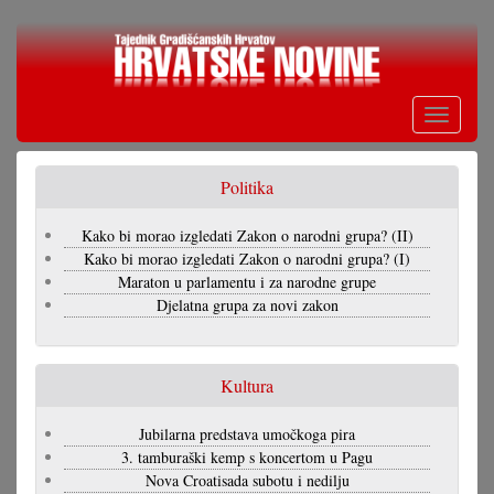
Skoči
na
glavni
sadržaj
Toggle
navigati
Politika
Kako bi morao izgledati Zakon o narodni grupa? (II)
Kako bi morao izgledati Zakon o narodni grupa? (I)
Maraton u parlamentu i za narodne grupe
Djelatna grupa za novi zakon
Kultura
Jubilarna predstava umočkoga pira
3. tamburaški kemp s koncertom u Pagu
Nova Croatisada subotu i nedilju