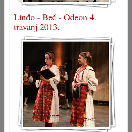
Linđo - Beč - Odeon 4.
travanj 2013.