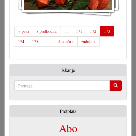
« prva
‹ prethodna
…
171
172
173
174
175
…
sljedeća ›
zadnja »
Iskanje
Pretraga
Pretplata
Abo