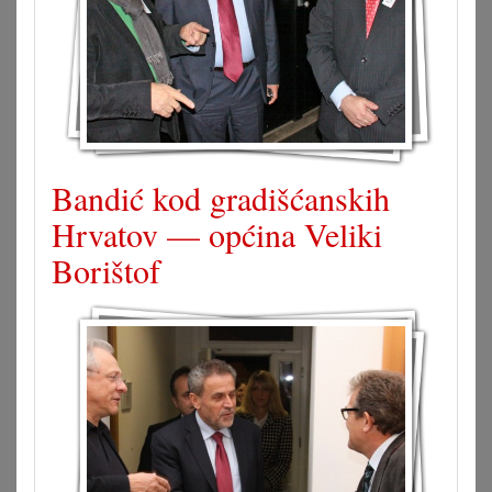
Bandić kod gradišćanskih
Hrvatov — općina Veliki
Borištof