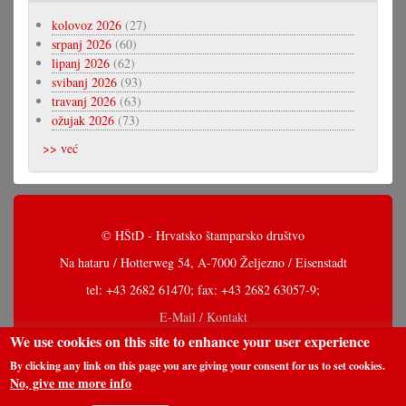
kolovoz 2026
(27)
srpanj 2026
(60)
lipanj 2026
(62)
svibanj 2026
(93)
travanj 2026
(63)
ožujak 2026
(73)
>> već
© HŠtD - Hrvatsko štamparsko društvo
Na hataru / Hotterweg 54, A-7000 Željezno / Eisenstadt
tel: +43 2682 61470; fax: +43 2682 63057-9;
E-Mail / Kontakt
We use cookies on this site to enhance your user experience
By clicking any link on this page you are giving your consent for us to set cookies.
No, give me more info