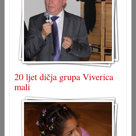
20 ljet dičja grupa Viverica
mali