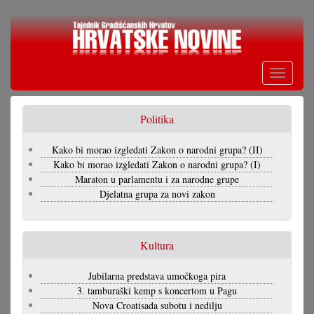
Skoči
na
glavni
sadržaj
Toggle
navigati
Politika
Kako bi morao izgledati Zakon o narodni grupa? (II)
Kako bi morao izgledati Zakon o narodni grupa? (I)
Maraton u parlamentu i za narodne grupe
Djelatna grupa za novi zakon
Kultura
Jubilarna predstava umočkoga pira
3. tamburaški kemp s koncertom u Pagu
Nova Croatisada subotu i nedilju