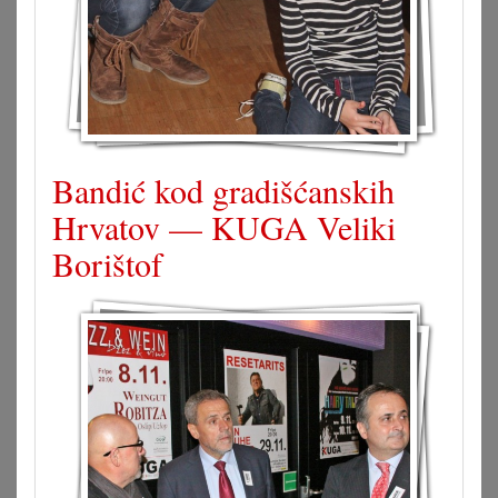
Bandić kod gradišćanskih
Hrvatov — KUGA Veliki
Borištof