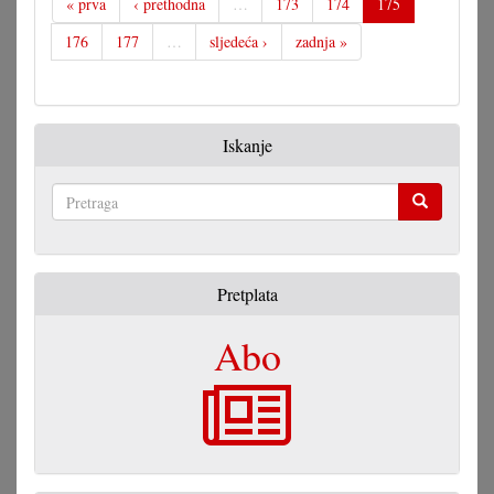
« prva
‹ prethodna
…
173
174
175
176
177
…
sljedeća ›
zadnja »
Iskanje
Pretraga
Pretplata
Abo