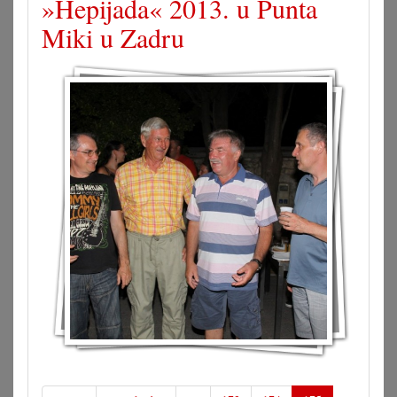
»Hepijada« 2013. u Punta
Miki u Zadru