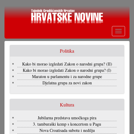
Skoči
na
glavni
sadržaj
Toggle
navigati
Politika
Kako bi morao izgledati Zakon o narodni grupa? (II)
Kako bi morao izgledati Zakon o narodni grupa? (I)
Maraton u parlamentu i za narodne grupe
Djelatna grupa za novi zakon
Kultura
Jubilarna predstava umočkoga pira
3. tamburaški kemp s koncertom u Pagu
Nova Croatisada subotu i nedilju