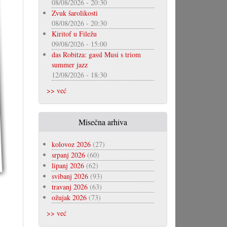
08/08/2026 - 20:30
Zvuk šarolikosti
08/08/2026 - 20:30
Kiritof u Filežu
09/08/2026 - 15:00
das Robitza: gassl Musi s triom
summer jazz
12/08/2026 - 18:30
>> već
Misečna arhiva
kolovoz 2026
(27)
srpanj 2026
(60)
lipanj 2026
(62)
svibanj 2026
(93)
travanj 2026
(63)
ožujak 2026
(73)
>> već