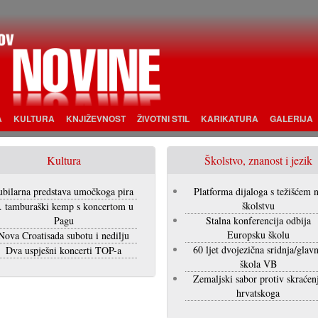
A
KULTURA
KNJIŽEVNOST
ŽIVOTNI STIL
KARIKATURA
GALERIJA
Kultura
Školstvo, znanost i jezik
ubilarna predstava umočkoga pira
Platforma dijaloga s težišćem 
školstvu
. tamburaški kemp s koncertom u
Pagu
Stalna konferencija odbija
Europsku školu
Nova Croatisada subotu i nedilju
60 ljet dvojezična sridnja/glav
Dva uspješni koncerti TOP-a
škola VB
Zemaljski sabor protiv skraćen
hrvatskoga