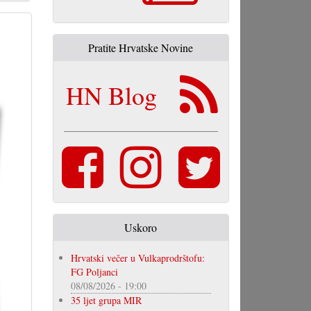
Pratite Hrvatske Novine
HN Blog
Uskoro
Hrvatski večer u Vulkaprodrštofu:
FG Poljanci
08/08/2026 - 19:00
35 ljet grupa MIR