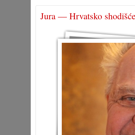
Jura — Hrvatsko shodišć