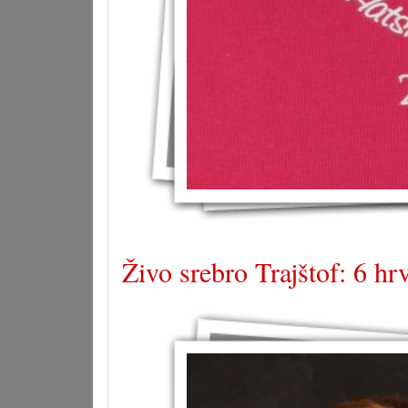
Živo srebro Trajštof: 6 hr