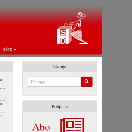
HŠTD
Iskanje
na
Pretraga
na
Pretplata
ja
Abo