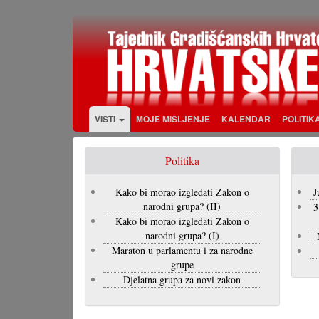
Skoči
na
glavni
sadržaj
VISTI
MOJE MIŠLJENJE
KALENDAR
POLITIK
Politika
Kako bi morao izgledati Zakon o
J
narodni grupa? (II)
3
Kako bi morao izgledati Zakon o
narodni grupa? (I)
Maraton u parlamentu i za narodne
grupe
Djelatna grupa za novi zakon