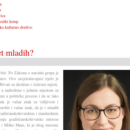
a
a
ica
raški kemp
ko kulturno društvo
t mladih?
će biti. Po Zakonu o narodni grupa je
tov. Ovo savjetodavajuće tijelo je
Hrvati su direktno s četirimi mjesti,
, a indirektno s jednim mjestom za
ni u političke procese i da se tako
pak je važan znak za vidljivost i
orebit i važan znak, da je i mladih
gradišćanskohrvatskim i standardnim
ju gradišćanskohrvatske interese
 i Miško Maas, ki je zbog starosne