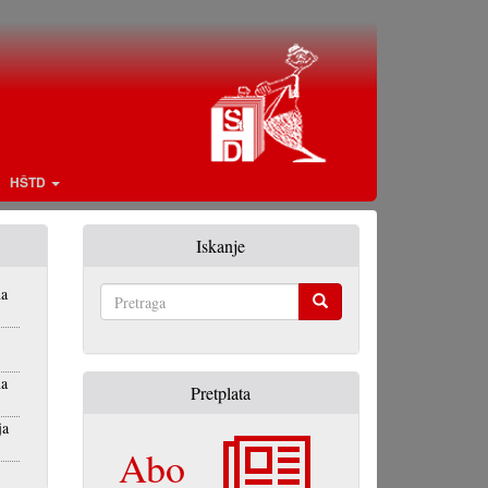
HŠTD
Iskanje
na
Pretraga
na
Pretplata
ja
Abo