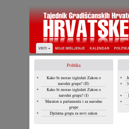
Skoči
na
glavni
sadržaj
VISTI
MOJE MIŠLJENJE
KALENDAR
POLITIK
Politika
Kako bi morao izgledati Zakon o
J
narodni grupa? (II)
3
Kako bi morao izgledati Zakon o
narodni grupa? (I)
Maraton u parlamentu i za narodne
grupe
Djelatna grupa za novi zakon