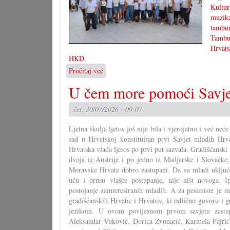
Kultur
muzik
tambur
Tambu
Hrvats
HKD
Pročitaj već
o
3.
U čem more pomoći Savje
tamburaški
kemp
čet, 30/07/2026 - 09:07
s
koncertom
Ljetna škulja ljetos još nije bila i vjerojatno i već ne
u
sad u Hrvatskoj konstituiran prvi Savjet mladih Hrva
Pagu
Hrvatska vlada ljetos po prvi put sazvala. Gradišćanski 
dvoja iz Austrije i po jedno iz Madjarske i Slovačke
Moravske Hrvate dobro zastupani. Da su mladi uključe
uču i brusu vlašće postupanje, nije ništ novoga. I
postojanje zainteresiranih mladih. A za pesimiste je m
gradišćanskih Hrvatic i Hrvatov, ki odlično govoru i 
jezikom. U ovom povijesnom prvom savjetu zastupa
Aleksandar Vuković, Dorica Zvonarić, Karmela Pajrić