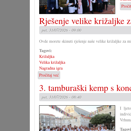
Proči
Rješenje velike križaljke z
pet, 31/07/2026 - 09:00
Ovde morete skinuti rješenje naše velike križaljke za mi
Tagovi:
Križaljka
Velika križaljka
Nagradna igra
Pročitaj već
o
Rješenje
3. tamburaški kemp s kon
velike
križaljke
pet, 31/07/2026 - 08:40
za
misec
I lje
juli
indivi
Vrhuna
Tagov