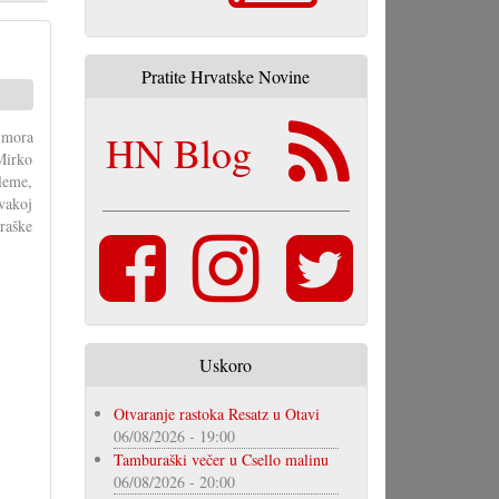
Pratite Hrvatske Novine
r mora
HN Blog
 Mirko
leme,
vakoj
raške
Uskoro
Otvaranje rastoka Resatz u Otavi
06/08/2026 - 19:00
Tamburaški večer u Csello malinu
06/08/2026 - 20:00