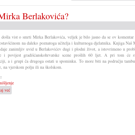
Mirka Berlakovića?
 došla vist o smrti Mirka Berlakovića, veljek je bilo jasno da se ov komenta
 ostavšćinom na daleko poznatoga učitelja i kulturnoga djelatnika. Knjiga Naš
daje zanimljiv uvid u Berlakovićev dugi i plodni život, a istovrimeno u prob
e i povijest gradišćanskohrvatske scene prošlih 60 ljet. A pri tom će s
ciji, a i grupi ča drugoga ostati u spominku. To more biti na području tambu
, na vjerskom polju ili na školskom.
i:
išljenje
taj već
o
Ča
se
moremo
naučiti
od
Mirka
Berlakovića?