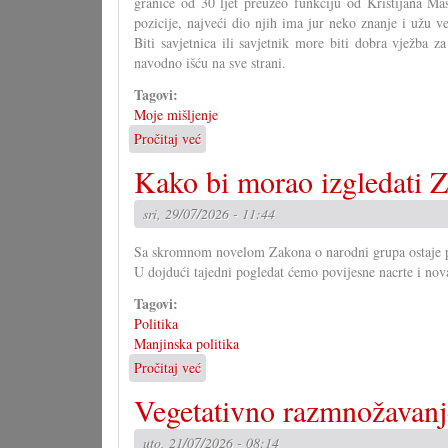
granice od 30 ljet preuzeo funkciju od Kristijana M
pozicije, najveći dio njih ima jur neko znanje i užu v
Biti savjetnica ili savjetnik more biti dobra vježba z
navodno išću na sve strani.
Tagovi:
Moje mišljenje
Pročitaj već
o
U
Kako bi morao izgledati Z
čem
more
sri, 29/07/2026 - 11:44
pomoći
Savjet
Sa skromnom novelom Zakona o narodni grupa ostaje pit
mladih?
U dojdući tajedni pogledat ćemo povijesne nacrte i nov
Tagovi:
Politika
Manjinska politika
Pročitaj već
o
Kako
Vegetativno razmnožavanj
bi
morao
uto, 21/07/2026 - 08:14
izgledati