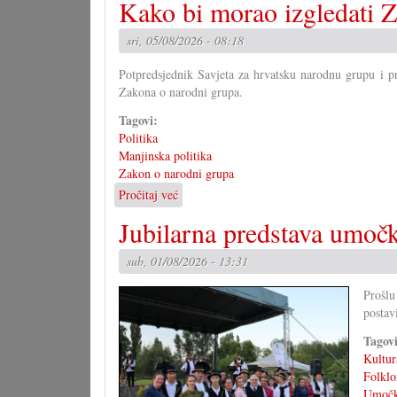
Kako bi morao izgledati Z
sri, 05/08/2026 - 08:18
Potpredsjednik Savjeta za hrvatsku narodnu grupu i p
Zakona o narodni grupa.
Tagovi:
Politika
Manjinska politika
Zakon o narodni grupa
Pročitaj već
o
Kako
Jubilarna predstava umočk
bi
morao
sub, 01/08/2026 - 13:31
izgledati
Zakon
Prošlu
o
postav
narodni
grupa?
Tagov
(II)
Kultur
Folklo
Umočk