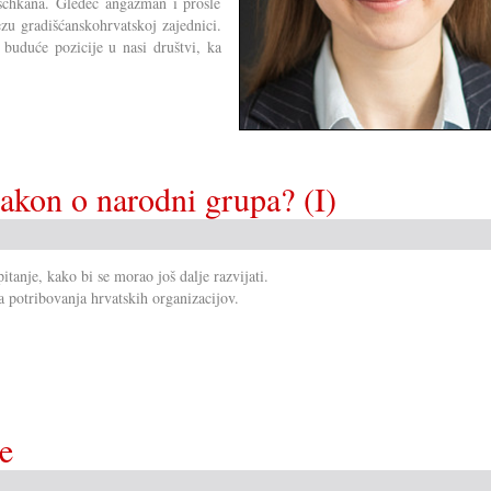
aschkana. Gledeć angažman i prošle
ezu gradišćanskohrvatskoj zajednici.
a buduće pozicije u nasi društvi, ka
akon o narodni grupa? (I)
anje, kako bi se morao još dalje razvijati.
a potribovanja hrvatskih organizacijov.
e