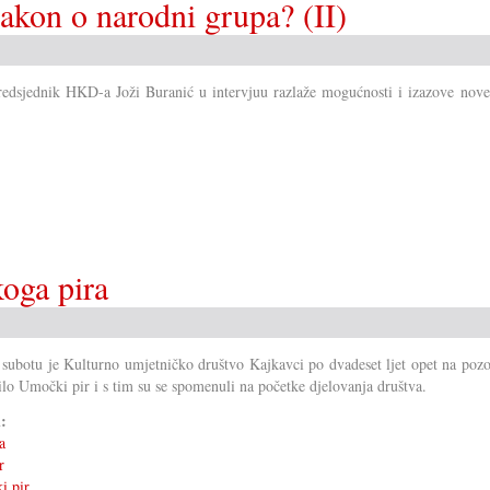
akon o narodni grupa? (II)
redsjednik HKD-a Joži Buranić u intervjuu razlaže mogućnosti i izazove novel
oga pira
 subotu je Kulturno umjetničko društvo Kajkavci po dvadeset ljet opet na poz
ilo Umočki pir i s tim su se spomenuli na početke djelovanja društva.
i:
a
r
i pir