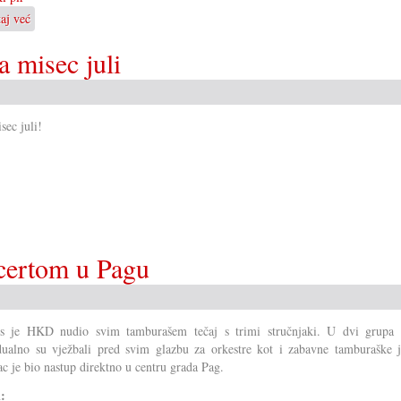
taj već
o
Jubilarna
a misec juli
predstava
umočkoga
pira
sec juli!
certom u Pagu
tos je HKD nudio svim tamburašem tečaj s trimi stručnjaki. U dvi grupa 
dualno su vježbali pred svim glazbu za orkestre kot i zabavne tamburaške j
c je bio nastup direktno u centru grada Pag.
i: