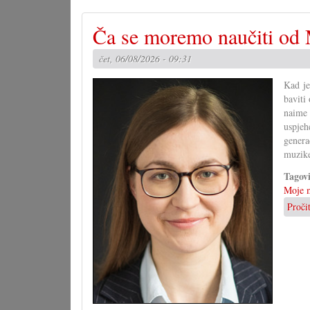
Ča se moremo naučiti od 
čet, 06/08/2026 - 09:31
Kad je
baviti
naime 
uspjeh
genera
muzike
Tagov
Moje m
Proči