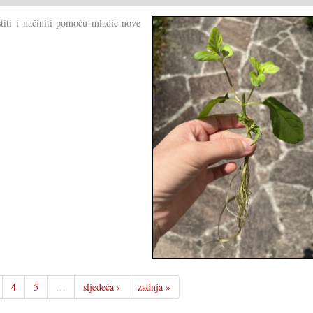
stiti i načiniti pomoću mladic nove
4
5
…
sljedeća ›
zadnja »