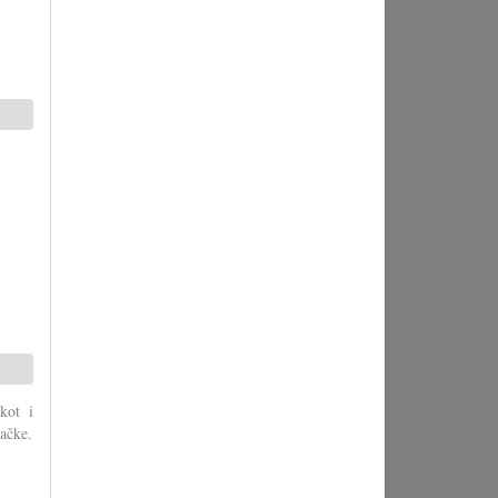
kot i
ačke.