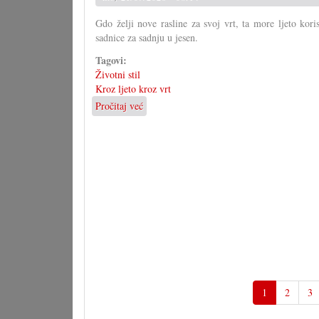
Zakon
Gdo želji nove rasline za svoj vrt, ta more ljeto kori
o
sadnice za sadnju u jesen.
narodni
grupa?
Tagovi:
(I)
Životni stil
Kroz ljeto kroz vrt
Pročitaj već
o
Vegetativno
razmnožavanje
1
2
3