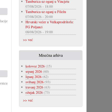
Tamburica uz oganj u Vincjetu
07/08/2026 - 18:00
Tamburica uz oganj u Filežu
07/08/2026 - 20:00
acije
Hrvatski večer u Vulkaprodrštofu:
FG Poljanci
08/08/2026 - 19:00
>> već
Misečna arhiva
kolovoz 2026
(15)
srpanj 2026
(60)
lipanj 2026
(62)
svibanj 2026
(93)
ornicu
travanj 2026
(63)
ožujak 2026
(73)
>> već