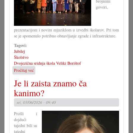
brojnimi
govori,
prezentacijom i novim mjuziklom u izvedbi školarov. Pri tom
se je spomenulo potribno obnavljanje zgrade i infrastrukture.
Tagovi:
Jubilej
Školstvo
Dvojezična sridnja škola Veliki Borištof
Pročitaj već
o
60
Je li zaista znamo ča
ljet
dvojezična
kanimo?
sridnja/glavna
škola
sri, 03/06/2026 - 09:40
VB
Prošli i
dojdući
tajedni bili su
tajedni