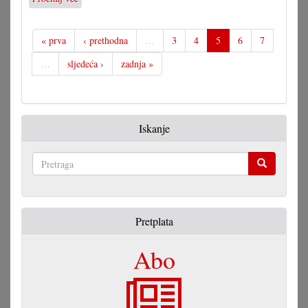
Dostojno
svečevanje
55.
« prva
‹ prethodna
…
3
4
5
6
7
obljetnice
…
sljedeća ›
zadnja »
Iskanje
Pretraga
Pretplata
Abo