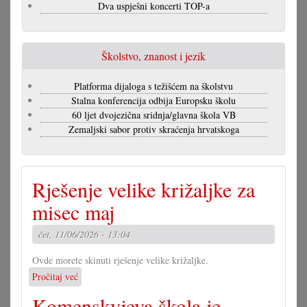
Dva uspješni koncerti TOP-a
Školstvo, znanost i jezik
Platforma dijaloga s težišćem na školstvu
Stalna konferencija odbija Europsku školu
60 ljet dvojezična sridnja/glavna škola VB
Zemaljski sabor protiv skraćenja hrvatskoga
Rješenje velike križaljke za
misec maj
čet, 11/06/2026 - 13:04
Ovde morete skinuti rješenje velike križaljke.
Pročitaj već
o
Rješenje
Komenskyjeva škola je
velike