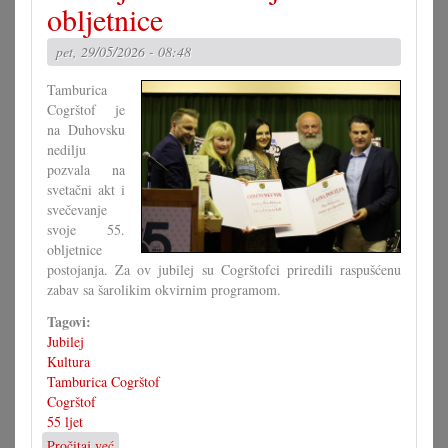
shodišće
obljetnice
pet, 29/05/2026 - 08:48
Tamburica
Cogrštof je
na Duhovsku
nedilju
pozvala na
svetačni akt i
svečevanje
svoje 55.
obljetnice
postojanja. Za ov jubilej su Cogrštofci priredili raspušćenu
zabav sa šarolikim okvirnim programom.
Tagovi:
Jubilej
Kultura
Tamburica Cogrštof
Cogrštof
55 ljet
Pročitaj već
o