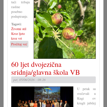
tuči tribaju
rasline
posebno
podupiranje.
Tagovi:
Životni stil
Kroz ljeto
kroz vrt
Pročitaj već
o
Kad
tuča
pohara
60 ljet dvojezična
vrte
sridnja/glavna škola VB
pet, 05/06/2026 - 08:26
U petak su
svečevali u
Kugi ov
krugli jubilej