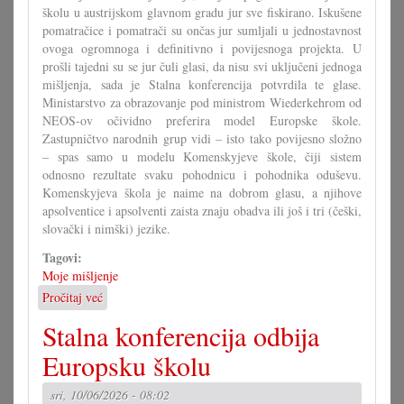
školu u austrijskom glavnom gradu jur sve fiskirano. Iskušene
pomatračice i pomatrači su ončas jur sumljali u jednostavnost
ovoga ogromnoga i definitivno i povijesnoga projekta. U
prošli tajedni su se jur čuli glasi, da nisu svi uključeni jednoga
mišljenja, sada je Stalna konferencija potvrdila te glase.
Ministarstvo za obrazovanje pod ministrom Wiederkehrom od
NEOS-ov očividno preferira model Europske škole.
Zastupničtvo narodnih grup vidi – isto tako povijesno složno
– spas samo u modelu Komenskyjeve škole, čiji sistem
odnosno rezultate svaku pohodnicu i pohodnika oduševu.
Komenskyjeva škola je naime na dobrom glasu, a njihove
apsolventice i apsolventi zaista znaju obadva ili još i tri (češki,
slovački i nimški) jezike.
Tagovi:
Moje mišljenje
Pročitaj već
o
Komenskyjeva
Stalna konferencija odbija
škola
je
Europsku školu
europska
škola
sri, 10/06/2026 - 08:02