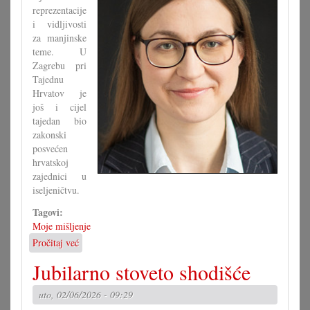
reprezentacije
i vidljivosti
za manjinske
teme. U
Zagrebu pri
Tajednu
Hrvatov je
još i cijel
tajedan bio
zakonski
posvećen
hrvatskoj
zajednici u
iseljeničtvu.
Tagovi:
Moje mišljenje
Pročitaj već
o
Je
Jubilarno stoveto shodišće
li
zaista
uto, 02/06/2026 - 09:29
znamo