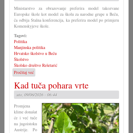
Ministarstvo za obrazovanje preferira model takozvane
Europske škole kot model za školu za narodne grupe u Beču,
ča odbija Stalna konferencija, ka preferira model po primjeru
Komenskyjeve škole.
Tagovi:
Politika
Manjinska politika
Hrvatsko školstvo u Beču
Školstvo
Školsko društvo Rešetarić
Pročitaj već
o
Stalna
Kad tuča pohara vrte
konferencija
odbija
uto, 09/06/2026 - 06:44
Europsku
školu
Promjena
klime donašat
će i već tuče
na jugoistoku
Austrije. Po