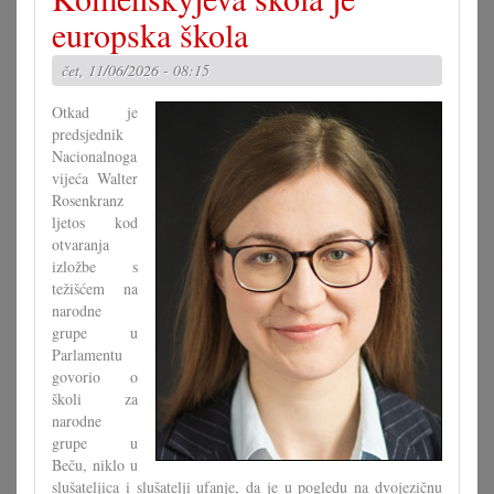
križaljke
europska škola
za
misec
čet, 11/06/2026 - 08:15
maj
Otkad je
predsjednik
Nacionalnoga
vijeća Walter
Rosenkranz
ljetos kod
otvaranja
izložbe s
težišćem na
narodne
grupe u
Parlamentu
govorio o
školi za
narodne
grupe u
Beču, niklo u
slušateljica i slušatelji ufanje, da je u pogledu na dvojezičnu