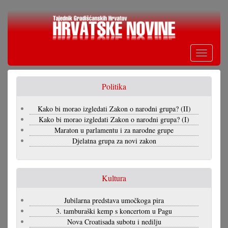
Skoči
na
glavni
sadržaj
Toggle
navigati
Politika
Kako bi morao izgledati Zakon o narodni grupa? (II)
Kako bi morao izgledati Zakon o narodni grupa? (I)
Maraton u parlamentu i za narodne grupe
Djelatna grupa za novi zakon
Kultura
Jubilarna predstava umočkoga pira
3. tamburaški kemp s koncertom u Pagu
Nova Croatisada subotu i nedilju