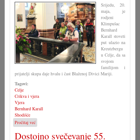
ča
Srijedu, 20.
kanimo?
maja, je
rodjeni
Klimpušac
Bernhard
Karall stoveti
put ulazio na
Kreutzbergu
u Celje, da sa
svojom
familijom i
prijatelji skupa daje hvalu i čast Blaženoj Divici Mariji.
Tagovi:
Celje
Crikva i vjera
Vjera
Bernhard Karall
Shodišće
Pročitaj već
o
Jubilarno
Dostojno svečevanje 55.
stoveto