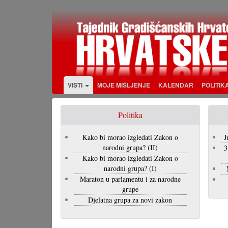
Skoči
na
glavni
sadržaj
VISTI
MOJE MIŠLJENJE
KALENDAR
POLITIK
Politika
Kako bi morao izgledati Zakon o
J
narodni grupa? (II)
3
Kako bi morao izgledati Zakon o
narodni grupa? (I)
Maraton u parlamentu i za narodne
grupe
Djelatna grupa za novi zakon