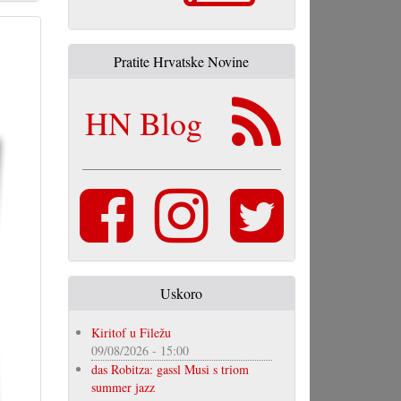
Pratite Hrvatske Novine
HN Blog
Uskoro
Kiritof u Filežu
09/08/2026 - 15:00
das Robitza: gassl Musi s triom
summer jazz