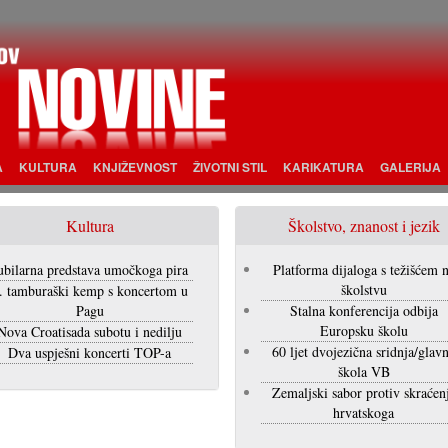
A
KULTURA
KNJIŽEVNOST
ŽIVOTNI STIL
KARIKATURA
GALERIJA
Kultura
Školstvo, znanost i jezik
ubilarna predstava umočkoga pira
Platforma dijaloga s težišćem 
školstvu
. tamburaški kemp s koncertom u
Pagu
Stalna konferencija odbija
Europsku školu
Nova Croatisada subotu i nedilju
60 ljet dvojezična sridnja/glav
Dva uspješni koncerti TOP-a
škola VB
Zemaljski sabor protiv skraćen
hrvatskoga