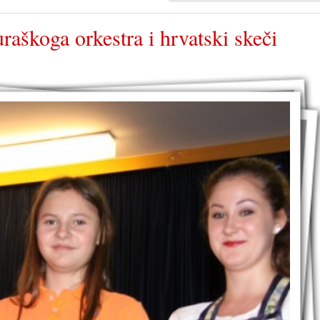
aškoga orkestra i hrvatski skeči