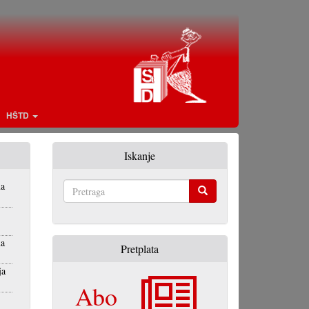
HŠTD
Iskanje
na
Pretraga
na
Pretplata
ja
Abo