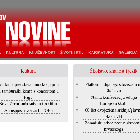
A
KULTURA
KNJIŽEVNOST
ŽIVOTNI STIL
KARIKATURA
GALERIJA
Kultura
Školstvo, znanost i jezik
ubilarna predstava umočkoga pira
Platforma dijaloga s težišćem 
školstvu
. tamburaški kemp s koncertom u
Pagu
Stalna konferencija odbija
Europsku školu
Nova Croatisada subotu i nedilju
60 ljet dvojezična sridnja/glav
Dva uspješni koncerti TOP-a
škola VB
Zemaljski sabor protiv skraćen
hrvatskoga