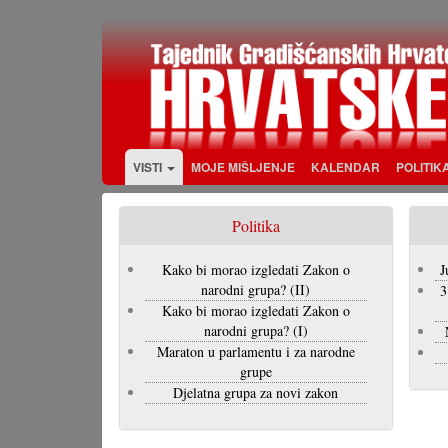
Skoči
na
glavni
sadržaj
VISTI
MOJE MIŠLJENJE
KALENDAR
POLITIK
Politika
Kako bi morao izgledati Zakon o
J
narodni grupa? (II)
3
Kako bi morao izgledati Zakon o
narodni grupa? (I)
Maraton u parlamentu i za narodne
grupe
Djelatna grupa za novi zakon