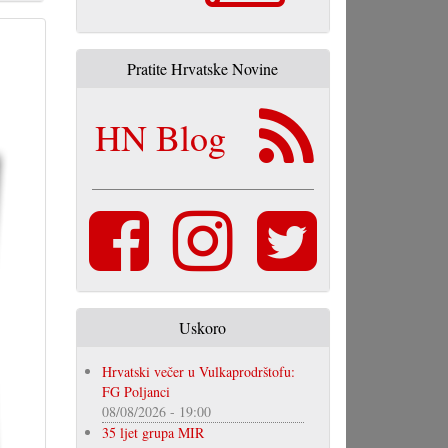
Pratite Hrvatske Novine
HN Blog
Uskoro
Hrvatski večer u Vulkaprodrštofu:
FG Poljanci
08/08/2026 - 19:00
35 ljet grupa MIR