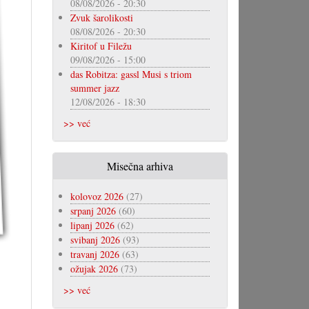
08/08/2026 - 20:30
Zvuk šarolikosti
08/08/2026 - 20:30
Kiritof u Filežu
09/08/2026 - 15:00
das Robitza: gassl Musi s triom
summer jazz
12/08/2026 - 18:30
>> već
Misečna arhiva
kolovoz 2026
(27)
srpanj 2026
(60)
lipanj 2026
(62)
svibanj 2026
(93)
travanj 2026
(63)
ožujak 2026
(73)
>> već