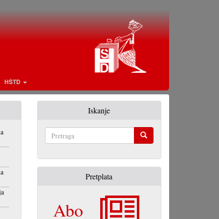
HŠTD
Iskanje
na
Pretraga
na
Pretplata
ja
Abo