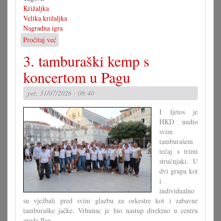
Križaljka
Velika križaljka
Nagradna igra
Pročitaj već
o
Rješenje
3. tamburaški kemp s
velike
križaljke
koncertom u Pagu
za
misec
pet, 31/07/2026 - 08:40
juli
I ljetos je
HKD nudio
svim
tamburašem
tečaj s trimi
stručnjaki. U
dvi grupa kot
i
individualno
su vježbali pred svim glazbu za orkestre kot i zabavne
tamburaške jačke. Vrhunac je bio nastup direktno u centru
grada Pag.