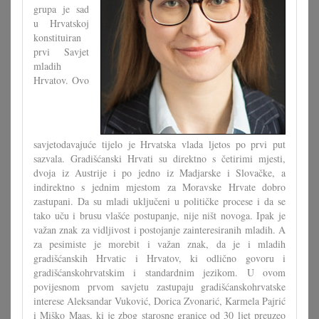
grupa je sad
u Hrvatskoj
konstituiran
prvi Savjet
mladih
Hrvatov. Ovo
savjetodavajuće tijelo je Hrvatska vlada ljetos po prvi put
sazvala. Gradišćanski Hrvati su direktno s četirimi mjesti,
dvoja iz Austrije i po jedno iz Madjarske i Slovačke, a
indirektno s jednim mjestom za Moravske Hrvate dobro
zastupani. Da su mladi uključeni u političke procese i da se
tako uču i brusu vlašće postupanje, nije ništ novoga. Ipak je
važan znak za vidljivost i postojanje zainteresiranih mladih. A
za pesimiste je morebit i važan znak, da je i mladih
gradišćanskih Hrvatic i Hrvatov, ki odlično govoru i
gradišćanskohrvatskim i standardnim jezikom. U ovom
povijesnom prvom savjetu zastupaju gradišćanskohrvatske
interese Aleksandar Vuković, Dorica Zvonarić, Karmela Pajrić
i Miško Maas, ki je zbog starosne granice od 30 ljet preuzeo