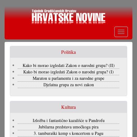
Skoči
na
glavni
sadržaj
Toggle
navigati
Politika
Kako bi morao izgledati Zakon o narodni grupa? (II)
Kako bi morao izgledati Zakon o narodni grupa? (I)
Maraton u parlamentu i za narodne grupe
Djelatna grupa za novi zakon
Kultura
Izložba i fantastično kazališće u Pandrofu
Jubilarna predstava umočkoga pira
3. tamburaški kemp s koncertom u Pagu