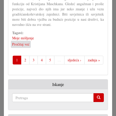
funkciju od Kristijana Maschkana. Gledeć angažman i prošle
pozicije, najveći dio njih ima jur neko znanje i užu vezu
gradišćanskohrvatskoj zajednici. Biti savjetnica ili savjetnik
more biti dobra vježba za buduće pozicije u nasi društvi, ka
navodno išću na sve strani.
Tagovi:
Moje mišljenje
Pročitaj već
o
U
čem
more
1
2
3
4
5
…
sljedeća ›
zadnja »
pomoći
Savjet
mladih?
Iskanje
Pretraga