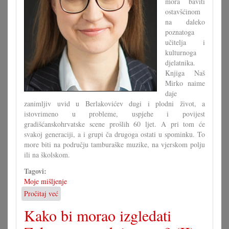
mora baviti
ostavšćinom
na daleko
poznatoga
učitelja i
kulturnoga
djelatnika.
Knjiga Naš
Mirko naime
daje
zanimljiv uvid u Berlakovićev dugi i plodni život, a
istovrimeno u probleme, uspjehe i povijest
gradišćanskohrvatske scene prošlih 60 ljet. A pri tom će
svakoj generaciji, a i grupi ča drugoga ostati u spominku. To
more biti na području tamburaške muzike, na vjerskom polju
ili na školskom.
Tagovi:
Moje mišljenje
Pročitaj već
o
Ča
Kako bi morao izgledati
se
moremo