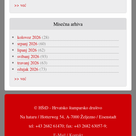
>> već
Misečna arhiva
kolovoz 2026
(28)
srpanj 2026
(60)
lipanj 2026
(62)
svibanj 2026
(93)
travanj 2026
(63)
ožujak 2026
(73)
>> već
© HŠtD - Hrvatsko štamparsko društvo
Na hataru / Hotterweg 54, A-7000 Željezno / Eisenstadt
tel: +43 2682 61470; fax: +43 2682 63057-9;
E-Mail / Kontakt