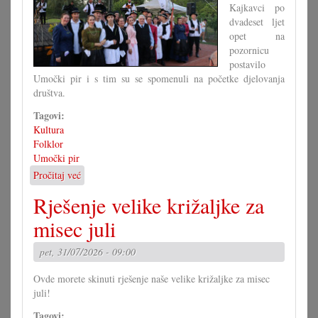
Kajkavci po
dvadeset ljet
opet na
pozornicu
postavilo
Umočki pir i s tim su se spomenuli na početke djelovanja
društva.
Tagovi:
Kultura
Folklor
Umočki pir
Pročitaj već
o
Jubilarna
Rješenje velike križaljke za
predstava
umočkoga
misec juli
pira
pet, 31/07/2026 - 09:00
Ovde morete skinuti rješenje naše velike križaljke za misec
juli!
Tagovi: