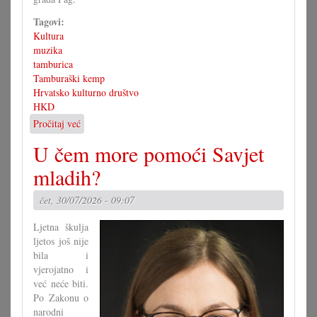
Tagovi:
Kultura
muzika
tamburica
Tamburaški kemp
Hrvatsko kulturno društvo
HKD
Pročitaj već
o
3.
U čem more pomoći Savjet
tamburaški
kemp
mladih?
s
koncertom
čet, 30/07/2026 - 09:07
u
Pagu
Ljetna škulja
ljetos još nije
bila i
vjerojatno i
već neće biti.
Po Zakonu o
narodni