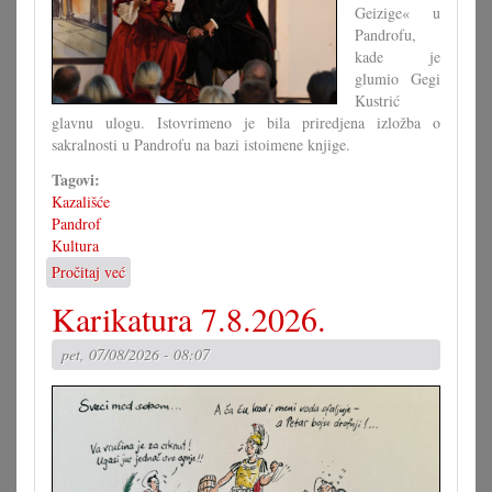
Geizige« u
Pandrofu,
kade je
glumio Gegi
Kustrić
glavnu ulogu. Istovrimeno je bila priredjena izložba o
sakralnosti u Pandrofu na bazi istoimene knjige.
Tagovi:
Kazališće
Pandrof
Kultura
Pročitaj već
o
Izložba
Karikatura 7.8.2026.
i
fantastično
pet, 07/08/2026 - 08:07
kazališće
u
Pandrofu