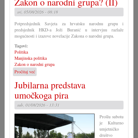
Zakon o narodni grupa? (II)
naučiti
od
sri, 05/08/2026 - 08:18
Mirka
Berlakovića?
Potpredsjednik Savjeta za hrvatsku narodnu grupu i
predsjednik HKD-a Joži Buranić u intervjuu razlaže
mogućnosti i izazove novelacije Zakona o narodni grupa.
Tagovi:
Politika
Manjinska politika
Zakon o narodni grupa
Pročitaj već
o
Kako
Jubilarna predstava
bi
morao
umočkoga pira
izgledati
Zakon
sub, 01/08/2026 - 13:31
o
narodni
Prošlu subotu
grupa?
je Kulturno
(II)
umjetničko
društvo